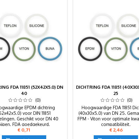
ING FDA 11851 (52X42X5.0) DN
DICHTRING FDA 11851 (40X30
40
25
(0)
(0)
gwaardige EPDM dichtring
Hoogwaardige FDA 11851 Dic
52x42x5.0) voor DIN 11851
(40x30x5.0) van DN 25. Gema
elingen. Geschikt voor DN 40
FPM - Viton voor optimale kwal
pijpen. FDA goedgekeurd.
compatibiliteit.
Prijs
Prijs
€ 0,71
€ 2,46