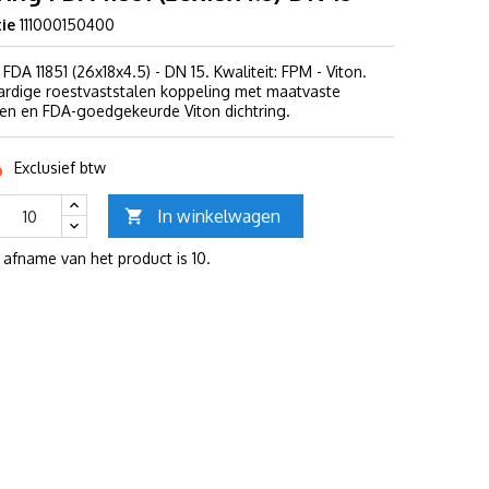
ie
111000150400
 FDA 11851 (26x18x4.5) - DN 15. Kwaliteit: FPM - Viton.
dige roestvaststalen koppeling met maatvaste
en en FDA-goedgekeurde Viton dichtring.
6
Exclusief btw
In winkelwagen

 afname van het product is 10.