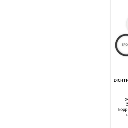
DICHTR
Hoo
(
kopp