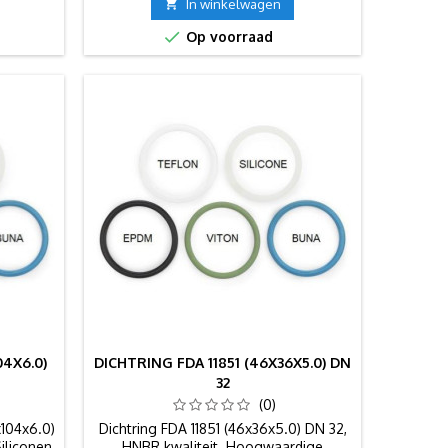

In winkelwagen

Op voorraad
04X6.0)
DICHTRING FDA 11851 (46X36X5.0) DN
32
(0)
x104x6.0)
Dichtring FDA 11851 (46x36x5.0) DN 32,
iliconen
HNBR kwaliteit. Hoogwaardige