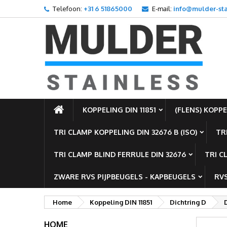
Telefoon:
+31 6 51865000
E-mail:
info@mulder-sta
T
((
I
U m
((l
KOPPELING DIN 11851
(FLENS) KOPPEL
TRI CLAMP KOPPELING DIN 32676 B (ISO)
TR
TRI CLAMP BLIND FERRULE DIN 32676
TRI C
ZWARE RVS PIJPBEUGELS - KAPBEUGELS
RVS
Home
Koppeling DIN 11851
Dichtring D
HOME