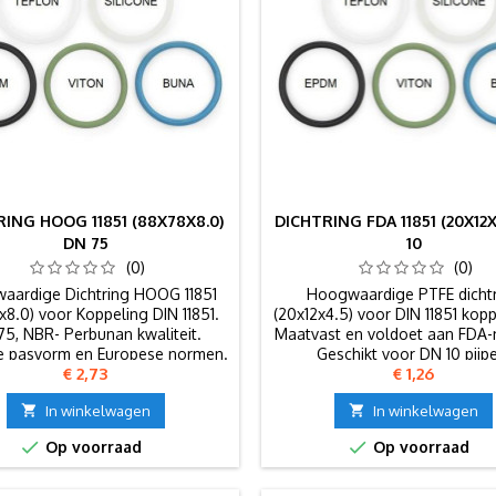
ING HOOG 11851 (88X78X8.0)
DICHTRING FDA 11851 (20X12X
DN 75
10
(0)
(0)
aardige Dichtring HOOG 11851
Hoogwaardige PTFE dicht
x8.0) voor Koppeling DIN 11851.
(20x12x4.5) voor DIN 11851 kop
5, NBR- Perbunan kwaliteit.
Maatvast en voldoet aan FDA
e pasvorm en Europese normen.
Geschikt voor DN 10 pijp
Prijs
Prijs
€ 2,73
€ 1,26

In winkelwagen

In winkelwagen


Op voorraad
Op voorraad