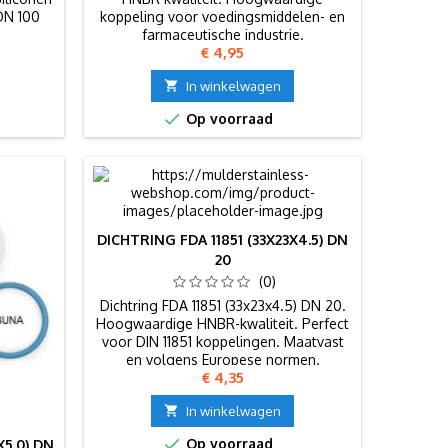
DN 100
koppeling voor voedingsmiddelen- en
farmaceutische industrie.
Prijs
€ 4,95

In winkelwagen

Op voorraad
DICHTRING FDA 11851 (33X23X4.5) DN
20
(0)
Dichtring FDA 11851 (33x23x4.5) DN 20.
Hoogwaardige HNBR-kwaliteit. Perfect
voor DIN 11851 koppelingen. Maatvast
en volgens Europese normen.
Prijs
€ 4,35

In winkelwagen

Op voorraad
X5.0) DN