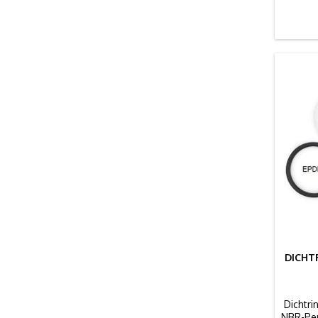
DICHTR
Dichtri
NBR-Per