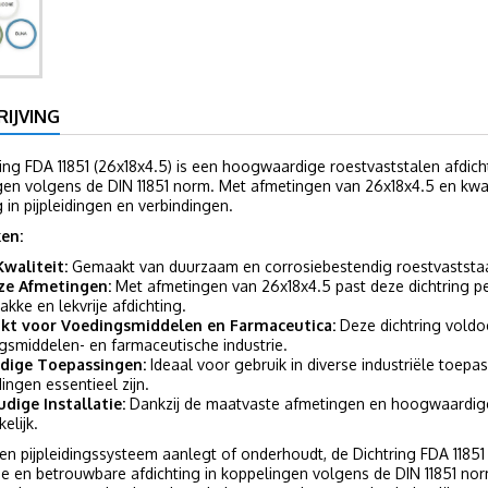
IJVING
ing FDA 11851 (26x18x4.5) is een hoogwaardige roestvaststalen afdich
en volgens de DIN 11851 norm. Met afmetingen van 26x18x4.5 en kwali
g in pijpleidingen en verbindingen.
en:
waliteit:
Gemaakt van duurzaam en corrosiebestendig roestvaststaa
ze Afmetingen:
Met afmetingen van 26x18x4.5 past deze dichtring pe
akke en lekvrije afdichting.
ikt voor Voedingsmiddelen en Farmaceutica:
Deze dichtring voldo
gsmiddelen- en farmaceutische industrie.
jdige Toepassingen:
Ideaal voor gebruik in diverse industriële toepa
ingen essentieel zijn.
dige Installatie:
Dankzij de maatvaste afmetingen en hoogwaardige m
elijk.
en pijpleidingssysteem aanlegt of onderhoudt, de Dichtring FDA 11851
ge en betrouwbare afdichting in koppelingen volgens de DIN 11851 n