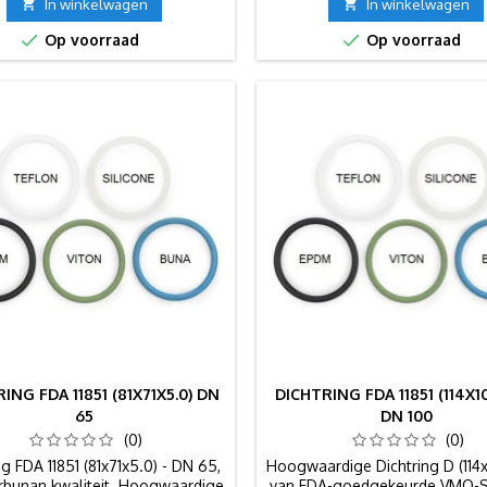

In winkelwagen

In winkelwagen


Op voorraad
Op voorraad
ING FDA 11851 (81X71X5.0) DN
DICHTRING FDA 11851 (114X1
65
DN 100
(0)
(0)
ng FDA 11851 (81x71x5.0) - DN 65,
Hoogwaardige Dichtring D (114
bunan kwaliteit. Hoogwaardige
van FDA-goedgekeurde VMQ-S