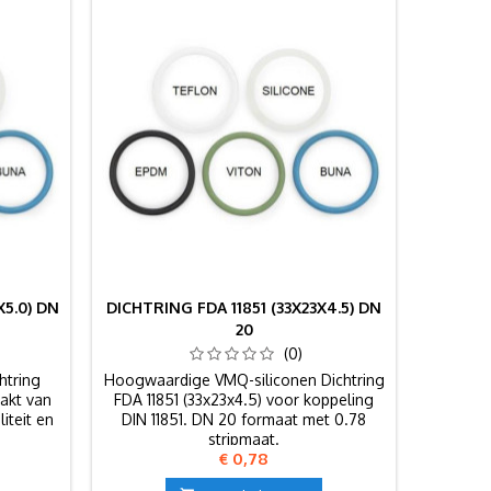
X5.0) DN
DICHTRING FDA 11851 (33X23X4.5) DN
20
(0)
htring
Hoogwaardige VMQ-siliconen Dichtring
akt van
FDA 11851 (33x23x4.5) voor koppeling
iteit en
DIN 11851. DN 20 formaat met 0.78
stripmaat.
Prijs
€ 0,78