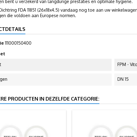
n bent u verzekerd van langdurige prestaties en optimale hygiëne.
Dichtring FDA 11851 (26x18x4.5) vandaag nog toe aan uw winkelwagen
ngen die voldoen aan Europese normen.
CTDETAILS
ie
111000150400
et
t
FPM - Vit
ngen
DN 15
ERE PRODUCTEN IN DEZELFDE CATEGORIE: