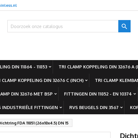
inless.nl
oevoegen aan Verlanglijst
title))
nloggen

oet ingelogd zijn om producten in uw verlanglijst op te slaan.
abel))
add_circle_outline
Create new l
((cancelText))
((loginText)
ING DIN 11864 - 11853
TRI CLAMP KOPPELING DIN 32676 A (
((cancelText))
((createText)
I CLAMP KOPPELING DIN 32676 C (INCH)
TRI CLAMP KLEMBAN
LAMP DIN 32676 MET BSP
FITTINGEN DIN 11852 - EN 10374
 INDUSTRIEËLE FITTINGEN
RVS BEUGELS DIN 3567
KOP
Dichtring FDA 11851 (26x18x4.5) DN 15
Dicht