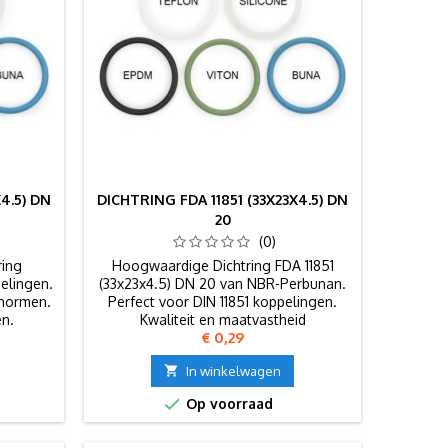
4.5) DN
DICHTRING FDA 11851 (33X23X4.5) DN
20
(0)
ring
Hoogwaardige Dichtring FDA 11851
pelingen.
(33x23x4.5) DN 20 van NBR-Perbunan.
-normen.
Perfect voor DIN 11851 koppelingen.
en.
Kwaliteit en maatvastheid
Prijs
€ 0,29
gegarandeerd.

In winkelwagen

Op voorraad