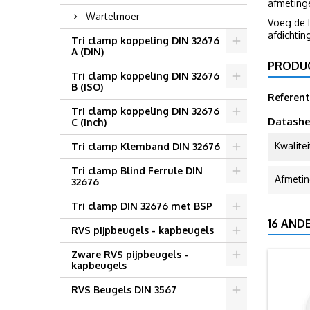
afmetinge
Wartelmoer
Voeg de 
afdichti
Tri clamp koppeling DIN 32676
A (DIN)
PRODU
Tri clamp koppeling DIN 32676
B (ISO)
Referent
Tri clamp koppeling DIN 32676
Datashe
C (Inch)
Kwalitei
Tri clamp Klemband DIN 32676
Tri clamp Blind Ferrule DIN
Afmeti
32676
Tri clamp DIN 32676 met BSP
16 AND
RVS pijpbeugels - kapbeugels
Zware RVS pijpbeugels -
kapbeugels
RVS Beugels DIN 3567