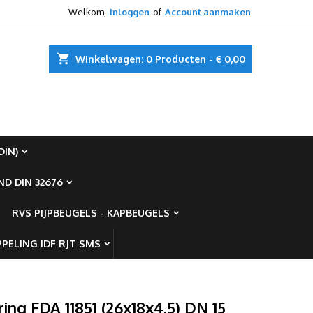
Welkom,
Inloggen
of
Account aanmaken
×
×
×
shopping_cart
Winkelwagen:
0
Producten - € 0,00
ist
)
DIN)
)
D DIN 32676
RVS PIJPBEUGELS - KAPBEUGELS
PELING IDF RJT SMS
ring FDA 11851 (26x18x4.5) DN 15