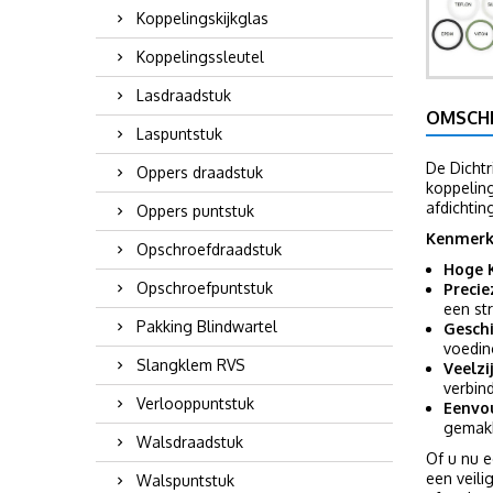
Koppelingskijkglas
Koppelingssleutel
Lasdraadstuk
OMSCHR
Laspuntstuk
De Dichtr
Oppers draadstuk
koppeling
afdichtin
Oppers puntstuk
Kenmerk
Opschroefdraadstuk
Hoge K
Opschroefpuntstuk
Precie
een str
Pakking Blindwartel
Gesch
voedin
Slangklem RVS
Veelzi
verbind
Verlooppuntstuk
Eenvou
gemakk
Walsdraadstuk
Of u nu e
een veili
Walspuntstuk