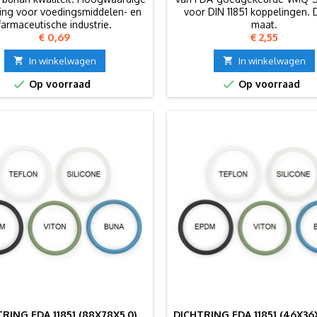
ing voor voedingsmiddelen- en
voor DIN 11851 koppelingen. 
farmaceutische industrie.
maat.
Prijs
Prijs
€ 0,69
€ 2,55

In winkelwagen

In winkelwagen


Op voorraad
Op voorraad
RING FDA 11851 (88X78X5.0)
DICHTRING FDA 11851 (46X36