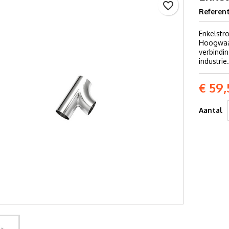
favorite_border
Referent
Enkelstro
Hoogwaar
verbindi
industrie.
€ 59,
Aantal