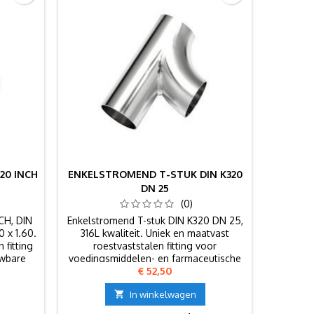
20 INCH
ENKELSTROMEND T-STUK DIN K320
ENKELS
DN 25
(0)
CH, DIN
Enkelstromend T-stuk DIN K320 DN 25,
Enkelst
0 x 1.60.
316L kwaliteit. Uniek en maatvast
80, 3
fitting
roestvaststalen fitting voor
roe
uwbare
voedingsmiddelen- en farmaceutische
nauwk
Prijs
€ 52,50
industrie.
voeding

In winkelwagen