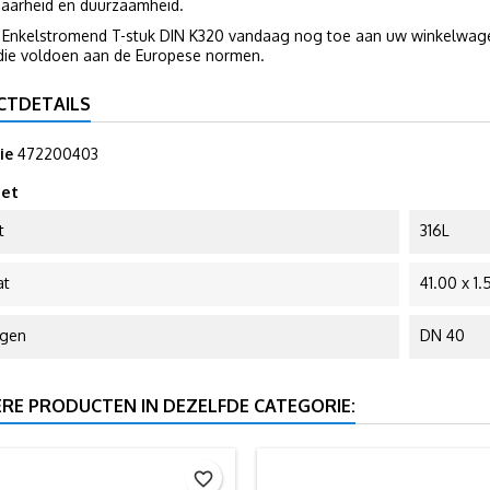
aarheid en duurzaamheid.
 Enkelstromend T-stuk DIN K320 vandaag nog toe aan uw winkelwage
 die voldoen aan de Europese normen.
CTDETAILS
ie
472200403
et
t
316L
at
41.00 x 1.
ngen
DN 40
ERE PRODUCTEN IN DEZELFDE CATEGORIE:
favorite_border