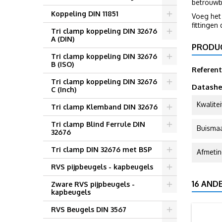
betrouwb
Koppeling DIN 11851
Voeg het
fittingen
Tri clamp koppeling DIN 32676
A (DIN)
PRODU
Tri clamp koppeling DIN 32676
B (ISO)
Referent
Tri clamp koppeling DIN 32676
Datashe
C (Inch)
Kwalitei
Tri clamp Klemband DIN 32676
Tri clamp Blind Ferrule DIN
Buisma
32676
Tri clamp DIN 32676 met BSP
Afmeti
RVS pijpbeugels - kapbeugels
16 AND
Zware RVS pijpbeugels -
kapbeugels
RVS Beugels DIN 3567