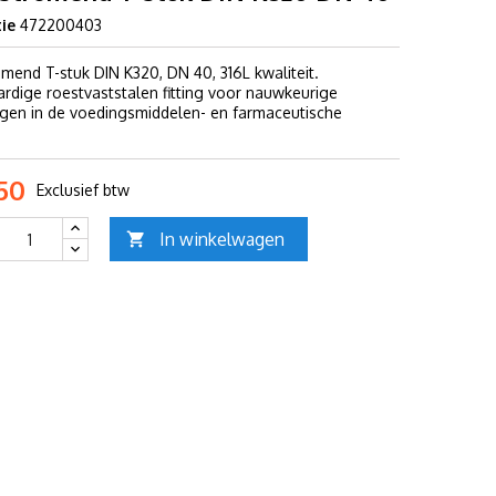
ie
472200403
mend T-stuk DIN K320, DN 40, 316L kwaliteit.
dige roestvaststalen fitting voor nauwkeurige
ngen in de voedingsmiddelen- en farmaceutische
50
Exclusief btw
In winkelwagen
