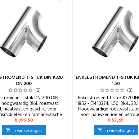
STROMEND T-STUK DIN K320
ENKELSTROMEND T-STUK K3
DN 200
1.50
(0)
(0)
lstromend T-stuk DN 200 DIN
Enkelstromend T-stuk K320 IN
, hoogwaardig 316L roestvast
11852 - EN 10374, 1.50, 316L, 38.1
l, maatvast en geschikt voor
Hoogwaardige roestvaststalen 
gsmiddelen- en farmaceutische
voor nauwkeurige en betro
Prijs
Prijs
€ 399,50
€ 57,65
industrie.
aansluitingen.

In winkelwagen

In winkelwagen