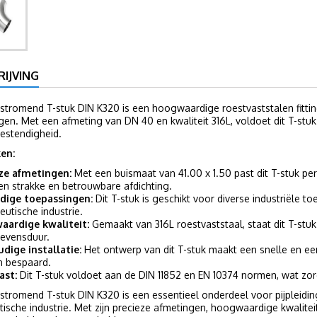
IJVING
stromend T-stuk DIN K320 is een hoogwaardige roestvaststalen fitting
gen. Met een afmeting van DN 40 en kwaliteit 316L, voldoet dit T-st
estendigheid.
en:
ze afmetingen:
Met een buismaat van 41.00 x 1.50 past dit T-stuk per
en strakke en betrouwbare afdichting.
jdige toepassingen:
Dit T-stuk is geschikt voor diverse industriële
eutische industrie.
ardige kwaliteit:
Gemaakt van 316L roestvaststaal, staat dit T-stu
levensduur.
dige installatie:
Het ontwerp van dit T-stuk maakt een snelle en een
 bespaard.
ast:
Dit T-stuk voldoet aan de DIN 11852 en EN 10374 normen, wat zor
stromend T-stuk DIN K320 is een essentieel onderdeel voor pijpleidi
ische industrie. Met zijn precieze afmetingen, hoogwaardige kwaliteit 