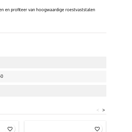
n en profiteer van hoogwaardige roestvaststalen
50
<
>
favorite_border
favorite_border