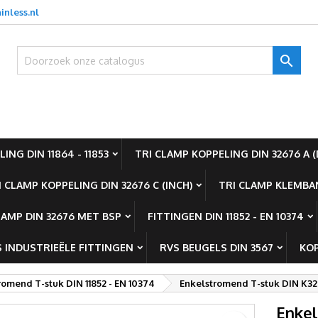
inless.nl
oevoegen aan Verlanglijst
aak een verlanglijst
nloggen

Create new list
oet ingelogd zijn om producten in uw verlanglijst op te slaan.
rlanglijst naam
Annuleren
Inlogge
ING DIN 11864 - 11853
TRI CLAMP KOPPELING DIN 32676 A (
Annuleren
Maak een verlanglijs
I CLAMP KOPPELING DIN 32676 C (INCH)
TRI CLAMP KLEMBAN
LAMP DIN 32676 MET BSP
FITTINGEN DIN 11852 - EN 10374
 INDUSTRIEËLE FITTINGEN
RVS BEUGELS DIN 3567
KOP
romend T-stuk DIN 11852 - EN 10374
Enkelstromend T-stuk DIN K3
Enkel