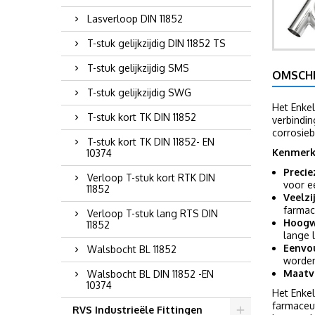
Lasverloop DIN 11852
T-stuk gelijkzijdig DIN 11852 TS
T-stuk gelijkzijdig SMS
OMSCHR
T-stuk gelijkzijdig SWG
Het Enkel
T-stuk kort TK DIN 11852
verbindin
corrosieb
T-stuk kort TK DIN 11852- EN
Kenmerk
10374
Precie
Verloop T-stuk kort RTK DIN
voor e
11852
Veelzi
farmac
Verloop T-stuk lang RTS DIN
Hoogwa
11852
lange 
Eenvou
Walsbocht BL 11852
worden
Maatv
Walsbocht BL DIN 11852 -EN
10374
Het Enkel
farmaceut
RVS Industrieële Fittingen