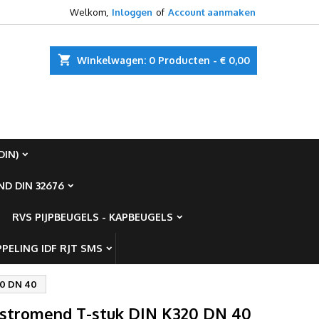
Welkom,
Inloggen
of
Account aanmaken
×
×
×
shopping_cart
Winkelwagen:
0
Producten - € 0,00
n
DIN)
t
D DIN 32676
RVS PIJPBEUGELS - KAPBEUGELS
PELING IDF RJT SMS
20 DN 40
stromend T-stuk DIN K320 DN 40