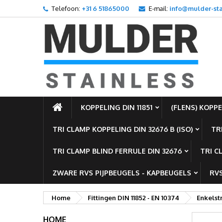
Telefoon:
+31 6 51865000
E-mail:
info@mulder-sta
T
M
I
add_circle_outline
U m
Ve
KOPPELING DIN 11851
(FLENS) KOPPEL
TRI CLAMP KOPPELING DIN 32676 B (ISO)
TR
TRI CLAMP BLIND FERRULE DIN 32676
TRI C
ZWARE RVS PIJPBEUGELS - KAPBEUGELS
RVS
Home
Fittingen DIN 11852 - EN 10374
Enkelst
HOME