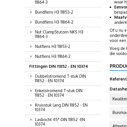
waar h
11864-3
Eenvou
Bundflens H3 11853-2
bespaa
Maatv
Bundflens H3 11864-2
andere
Of u nu e
Nut ClampStutzen NKS H3
onderdee
11864-3
voor een 
Nutflens H3 11853-2
Voeg de 
die vold
Nutflens H3 11864-2
PRODU
Fittingen DIN 11852 - EN 10374
Dubbelstromend T-stuk DIN
Referent
11852 - EN 10374
Datashe
Enkelstromend T-stuk DIN
11852 - EN 10374
Kwalitei
Kruisstuk lang DIN 11852 - EN
10374
Buisma
Lasbocht 45° DIN 11852 -EN
10374
Afmeti