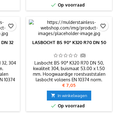

Op voorraad
favorite_border
favorite_border
 DN 32
LASBOCHT BS 90° K320 R70 DN 50
(0)
 32, 304
Lasbocht BS 90° K320 R70 DN 50,
m.
kwaliteit 304, buismaat 53.00 x 1.50
alen
mm. Hoogwaardige roestvaststalen
EN 10374
lasbocht volgens EN 10374 norm.
Prijs
€ 7,05

In winkelwagen

Op voorraad