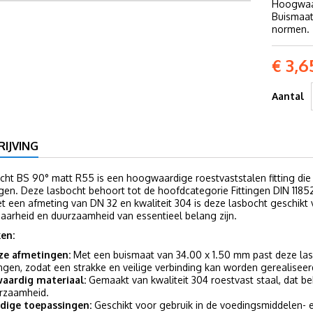
Hoogwaar
Buismaat
normen.
€ 3,6
Aantal
IJVING
ht BS 90° matt R55 is een hoogwaardige roestvaststalen fitting die s
gen. Deze lasbocht behoort tot de hoofdcategorie Fittingen DIN 1185
t een afmeting van DN 32 en kwaliteit 304 is deze lasbocht geschikt 
aarheid en duurzaamheid van essentieel belang zijn.
en:
ze afmetingen:
Met een buismaat van 34.00 x 1.50 mm past deze lasbo
ngen, zodat een strakke en veilige verbinding kan worden gerealiseer
aardig materiaal:
Gemaakt van kwaliteit 304 roestvast staal, dat be
rzaamheid.
jdige toepassingen:
Geschikt voor gebruik in de voedingsmiddelen- e