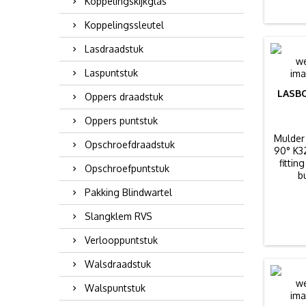
Koppelingskijkglas
Koppelingssleutel
Lasdraadstuk
Laspuntstuk
LASBO
Oppers draadstuk
Oppers puntstuk
Mulder 
Opschroefdraadstuk
90° K3
fittin
Opschroefpuntstuk
b
Pakking Blindwartel
Slangklem RVS
Verlooppuntstuk
Walsdraadstuk
Walspuntstuk