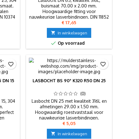
 25, 304
Lasbocht DN 65, kwaliteit 316L,
ismaat.
buismaat 70.00 x 2.00 mm.
alen
Hoogwaardige fitting voor
EN 10374
nauwkeurige lasverbindingen. DIN 11852
Prijs
€ 17,65
- EN 10374.

In winkelwagen

Op voorraad
favorite_border
favorite_border
 DN 15
LASBOCHT BS 90° K320 R50 DN 25
(0)
 15, 304
Lasbocht DN 25 met kwaliteit 316L en
m.
afmetingen 29.00 x 1.50 mm.
perfect
Hoogwaardig roestvaststaal voor
 en
nauwkeurige lasverbindingen.
Prijs
€ 5,05
e.

In winkelwagen