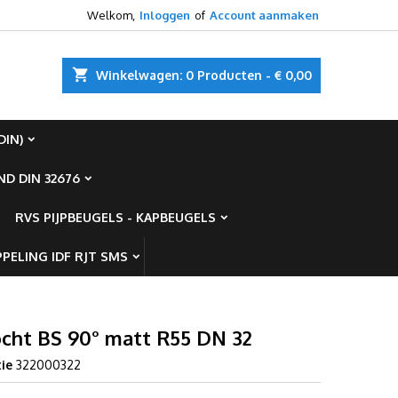
Welkom,
Inloggen
of
Account aanmaken
×
×
×
shopping_cart
Winkelwagen:
0
Producten - € 0,00
DIN)
n
D DIN 32676
t
RVS PIJPBEUGELS - KAPBEUGELS
PELING IDF RJT SMS
cht BS 90° matt R55 DN 32
ie
322000322