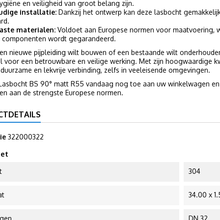
ygiëne en veiligheid van groot belang zijn.
dige installatie:
Dankzij het ontwerp kan deze lasbocht gemakkelijk
rd.
aste materialen:
Voldoet aan Europese normen voor maatvoering, wa
 componenten wordt gegarandeerd.
en nieuwe pijpleiding wilt bouwen of een bestaande wilt onderhoude
l voor een betrouwbare en veilige werking. Met zijn hoogwaardige k
duurzame en lekvrije verbinding, zelfs in veeleisende omgevingen.
Lasbocht BS 90° matt R55 vandaag nog toe aan uw winkelwagen en pr
oen aan de strengste Europese normen.
CTDETAILS
ie
322000322
et
t
304
at
34.00 x 1
ngen
DN 32