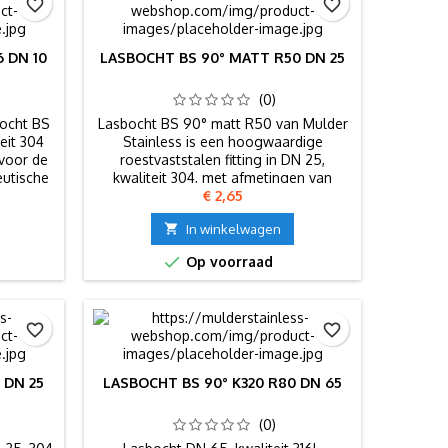
favorite_border
favorite_border
 DN 10
LASBOCHT BS 90° MATT R50 DN 25
(0)
bocht BS
Lasbocht BS 90° matt R50 van Mulder
eit 304
Stainless is een hoogwaardige
 voor de
roestvaststalen fitting in DN 25,
utische
kwaliteit 304, met afmetingen van
Prijs
€ 2,65
29.00 x 1.50 mm.

In winkelwagen

Op voorraad
favorite_border
favorite_border
 DN 25
LASBOCHT BS 90° K320 R80 DN 65
(0)