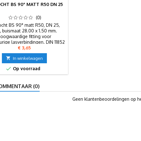
CHT BS 90° MATT R50 DN 25
(0)
cht BS 90° matt R50, DN 25,
L, buismaat 28.00 x 1.50 mm.
oogwaardige fitting voor
rige lasverbindingen. DIN 11852
Prijs
€ 3,65
- EN 10374.

In winkelwagen

Op voorraad
OMMENTAAR (0)
Geen klantenbeoordelingen op h