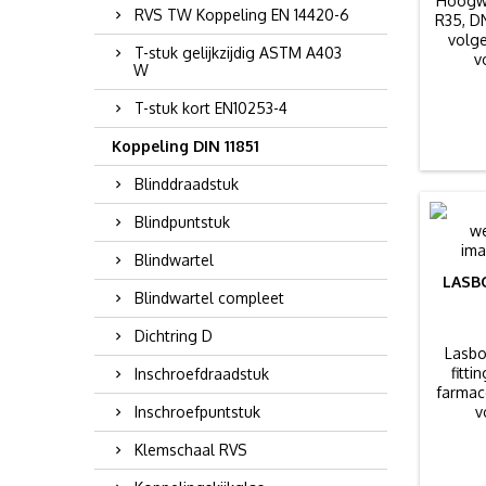
Hoogwa
RVS TW Koppeling EN 14420-6
R35, DN
volge
T-stuk gelijkzijdig ASTM A403
v
W
T-stuk kort EN10253-4
Koppeling DIN 11851
Blinddraadstuk
Blindpuntstuk
Blindwartel
LASBO
Blindwartel compleet
Dichtring D
Lasbo
fitt
Inschroefdraadstuk
farmac
Inschroefpuntstuk
v
Klemschaal RVS