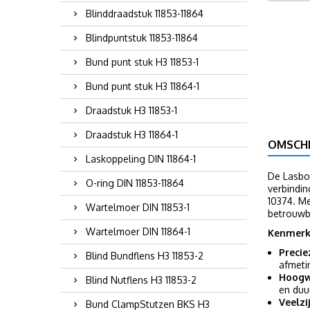
Blinddraadstuk 11853-11864
Blindpuntstuk 11853-11864
Bund punt stuk H3 11853-1
Bund punt stuk H3 11864-1
Draadstuk H3 11853-1
Draadstuk H3 11864-1
OMSCHR
Laskoppeling DIN 11864-1
De Lasboc
O-ring DIN 11853-11864
verbindin
10374. Me
Wartelmoer DIN 11853-1
betrouwb
Wartelmoer DIN 11864-1
Kenmerk
Precie
Blind Bundflens H3 11853-2
afmeti
Hoogw
Blind Nutflens H3 11853-2
en duu
Veelzi
Bund ClampStutzen BKS H3