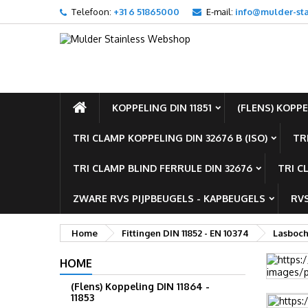
Telefoon:
+31 6 51865000
E-mail:
info@mulder-sta
T
M
I
add_circle_outline
U m
Ve
KOPPELING DIN 11851
(FLENS) KOPPEL
TRI CLAMP KOPPELING DIN 32676 B (ISO)
TR
TRI CLAMP BLIND FERRULE DIN 32676
TRI C
ZWARE RVS PIJPBEUGELS - KAPBEUGELS
RVS
Home
Fittingen DIN 11852 - EN 10374
Lasboch
HOME
(Flens) Koppeling DIN 11864 -
11853