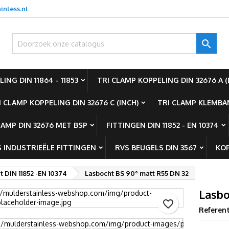
inless.nl
oevoegen aan Verlanglijst
aak een verlanglijst
nloggen

Create new list
oet ingelogd zijn om producten in uw verlanglijst op te slaan.
rlanglijst naam
ING DIN 11864 - 11853
TRI CLAMP KOPPELING DIN 32676 A (
Annuleren
Inlogge
I CLAMP KOPPELING DIN 32676 C (INCH)
TRI CLAMP KLEMBAN
Annuleren
Maak een verlanglijs
LAMP DIN 32676 MET BSP
FITTINGEN DIN 11852 - EN 10374
 INDUSTRIEËLE FITTINGEN
RVS BEUGELS DIN 3567
KOP
t DIN 11852 -EN 10374
Lasbocht BS 90° matt R55 DN 32
Lasbo
favorite_border
Referent