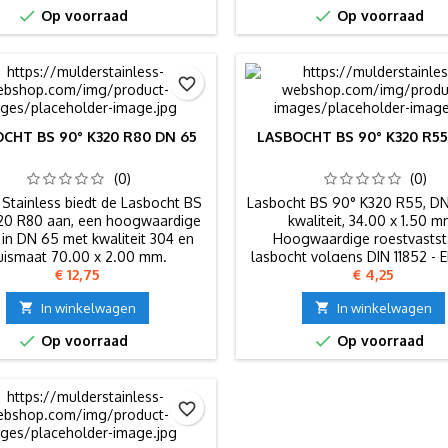


Op voorraad
Op voorraad
favorite_border
CHT BS 90° K320 R80 DN 65
LASBOCHT BS 90° K320 R55
(0)
(0)
Stainless biedt de Lasbocht BS
Lasbocht BS 90° K320 R55, DN
20 R80 aan, een hoogwaardige
kwaliteit, 34.00 x 1.50 m
g in DN 65 met kwaliteit 304 en
Hoogwaardige roestvastst
uismaat 70.00 x 2.00 mm.
lasbocht volgens DIN 11852 - 
Prijs
Prijs
€ 12,75
€ 4,25
normen.

In winkelwagen

In winkelwagen


Op voorraad
Op voorraad
favorite_border