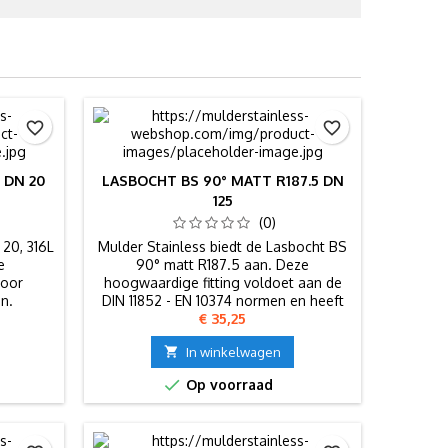
favorite_border
favorite_border
 DN 20
LASBOCHT BS 90° MATT R187.5 DN
125
(0)
20, 316L
Mulder Stainless biedt de Lasbocht BS
e
90° matt R187.5 aan. Deze
voor
hoogwaardige fitting voldoet aan de
n.
DIN 11852 - EN 10374 normen en heeft
Prijs
€ 35,25
afmetingen van DN 125. Gemaakt van
kwaliteitsmateriaal 304 met een

In winkelwagen
buismaat van 129.0 x 2.00 mm.

Op voorraad