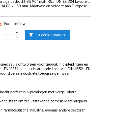
dige Lasbocht BS 90° matt R55. DN 32, 304 kwaliteit.
 34.00 x 1.50 mm. Maatvast en voldoet aan Europese
5
Exclusief btw
In winkelwagen

peciaal is ontworpen voor gebruik in pijpleidingen en
2 - EN 10374 en de subcategorie Lasbocht DIN 11852 - EN
voor diverse industriële toepassingen waar
cht perfect in pijpleidingen met vergelijkbare
d.
kend staat om zijn uitstekende corrosiebestendigheid
n farmaceutische industrie, evenals andere sectoren