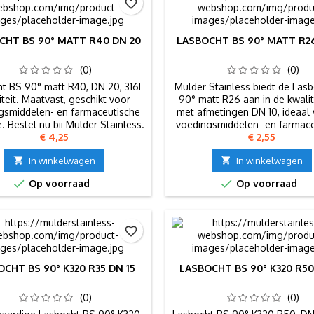
favorite_border
CHT BS 90° MATT R40 DN 20
LASBOCHT BS 90° MATT R26
(0)
(0)
t BS 90° matt R40, DN 20, 316L
Mulder Stainless biedt de Las
iteit. Maatvast, geschikt voor
90° matt R26 aan in de kwalit
gsmiddelen- en farmaceutische
met afmetingen DN 10, ideaal
e. Bestel nu bij Mulder Stainless.
voedingsmiddelen- en farmace
Prijs
Prijs
€ 4,25
€ 2,55
industrie.

In winkelwagen

In winkelwagen


Op voorraad
Op voorraad
favorite_border
CHT BS 90° K320 R35 DN 15
LASBOCHT BS 90° K320 R50
(0)
(0)