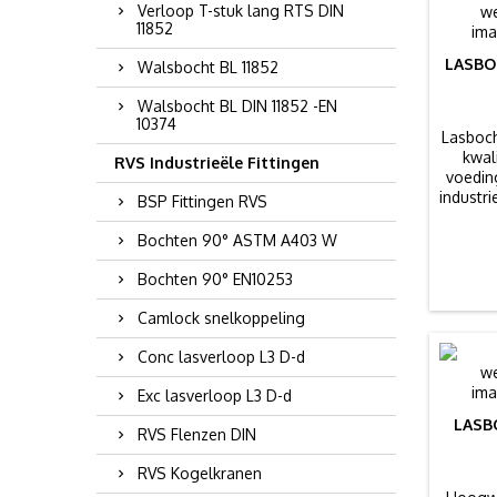
Verloop T-stuk lang RTS DIN
11852
LASBO
Walsbocht BL 11852
Walsbocht BL DIN 11852 -EN
10374
Lasboch
kwal
RVS Industrieële Fittingen
voedin
industri
BSP Fittingen RVS
Bochten 90° ASTM A403 W
Bochten 90° EN10253
Camlock snelkoppeling
Conc lasverloop L3 D-d
Exc lasverloop L3 D-d
LASBO
RVS Flenzen DIN
RVS Kogelkranen