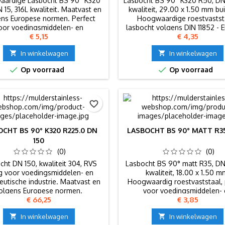
ardige Lasbocht BS 90° K320
Lasbocht BS 90° K320 R50, DN
 15, 316L kwaliteit. Maatvast en
kwaliteit, 29.00 x 1.50 mm bu
ns Europese normen. Perfect
Hoogwaardige roestvastst
oor voedingsmiddelen- en
lasbocht volgens DIN 11852 - 
Prijs
Prijs
€ 5,15
€ 4,35
farmaceutische industrie.
normen.

In winkelwagen

In winkelwagen


Op voorraad
Op voorraad
favorite_border
CHT BS 90° K320 R225.0 DN
LASBOCHT BS 90° MATT R35
150
(0)
(0)
cht DN 150, kwaliteit 304, RVS
Lasbocht BS 90° matt R35, DN
ing voor voedingsmiddelen- en
kwaliteit, 18.00 x 1.50 m
eutische industrie. Maatvast en
Hoogwaardig roestvaststaal, 
olgens Europese normen.
voor voedingsmiddelen-
Prijs
Prijs
€ 66,25
€ 3,85
farmaceutische industri

In winkelwagen

In winkelwagen