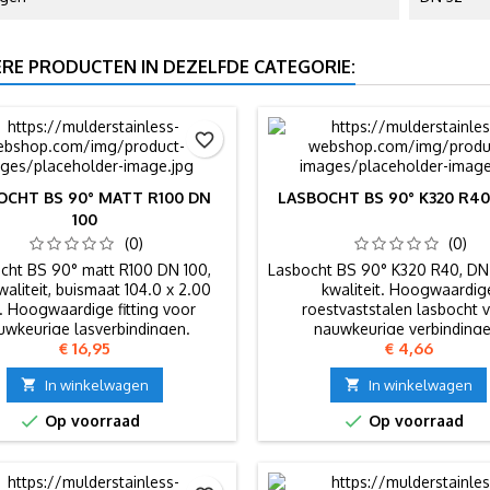
ERE PRODUCTEN IN DEZELFDE CATEGORIE:
favorite_border
OCHT BS 90° MATT R100 DN
LASBOCHT BS 90° K320 R40
100
(0)
(0)
cht BS 90° matt R100 DN 100,
Lasbocht BS 90° K320 R40, DN 
waliteit, buismaat 104.0 x 2.00
kwaliteit. Hoogwaardig
 Hoogwaardige fitting voor
roestvaststalen lasbocht 
uwkeurige lasverbindingen.
nauwkeurige verbindinge
Prijs
Prijs
€ 16,95
€ 4,66

In winkelwagen

In winkelwagen


Op voorraad
Op voorraad