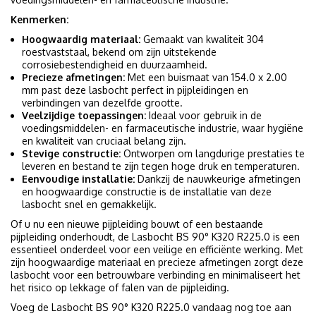
Kenmerken:
Hoogwaardig materiaal:
Gemaakt van kwaliteit 304
roestvaststaal, bekend om zijn uitstekende
corrosiebestendigheid en duurzaamheid.
Precieze afmetingen:
Met een buismaat van 154.0 x 2.00
mm past deze lasbocht perfect in pijpleidingen en
verbindingen van dezelfde grootte.
Veelzijdige toepassingen:
Ideaal voor gebruik in de
voedingsmiddelen- en farmaceutische industrie, waar hygiëne
en kwaliteit van cruciaal belang zijn.
Stevige constructie:
Ontworpen om langdurige prestaties te
leveren en bestand te zijn tegen hoge druk en temperaturen.
Eenvoudige installatie:
Dankzij de nauwkeurige afmetingen
en hoogwaardige constructie is de installatie van deze
lasbocht snel en gemakkelijk.
Of u nu een nieuwe pijpleiding bouwt of een bestaande
pijpleiding onderhoudt, de Lasbocht BS 90° K320 R225.0 is een
essentieel onderdeel voor een veilige en efficiënte werking. Met
zijn hoogwaardige materiaal en precieze afmetingen zorgt deze
lasbocht voor een betrouwbare verbinding en minimaliseert het
het risico op lekkage of falen van de pijpleiding.
Voeg de Lasbocht BS 90° K320 R225.0 vandaag nog toe aan