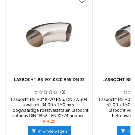
favorite_border
LASBOCHT BS 90° K320 R55 DN 32
LASBOCHT BS 9
(0)
Lasbocht BS 90° K320 R55, DN 32, 304
Lasbocht BS 90° K
kwaliteit, 34.00 x 1.50 mm.
52.00 x 1.50 
Hoogwaardige roestvaststalen lasbocht
lasbocht voo
volgens DIN 11852 - EN 10374 normen.
betrouwbar
Prijs
P
€ 4,25
€

In winkelwagen

In 