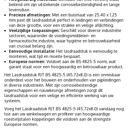
bekend om zijn uitstekende corrosiebestendigheid en lange
levensduur.
Precieze afmetingen:
Met een buismaat van 25.40 x 1.25
mm past dit lasdraadstuk perfect in leidingen en verbindingen
van deze grootte, voor een strakke en veilige afdichting.
Veelzijdige toepassingen:
Geschikt voor diverse industriële
sectoren, waaronder de voedingsmiddelen- en
farmaceutische industrie, waar hygiëne en betrouwbaarheid
van cruciaal belang zijn.
Eenvoudige installatie:
Het lasdraadstuk is eenvoudig te
monteren, wat tijd en moeite bespaart.
Europese normen:
Voldoet aan de BS 4825-5 norm, wat
garant staat voor een hoogwaardig en betrouwbaar product.
Het Lasdraadstuk RJT BS 4825-5 (45.72x8.0) is een onmisbaar
onderdeel voor het bouwen en onderhouden van pijpleidingen
in diverse industrieën. Met zijn corrosiebestendige
eigenschappen en nauwkeurige afmetingen zorgt dit
lasdraadstuk voor een veilige en efficiënte werking van uw
systeem.
Voeg het Lasdraadstuk RJT BS 4825-5 (45.72x8.0) vandaag nog
toe aan uw winkelwagen en profiteer van hoogwaardige
roestvrijstalen koppelingen die voldoen aan de strengste
Europese normen.