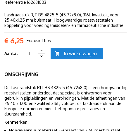
Referentie
162631003
Lasdraadstuk RJT BS 4825-5 (45.72x8.0), 316L kwaliteit, voor
25.40x1.25 mm buismaat. Hoogwaardige roestvaststalen
koppeling voor voedingsmiddelen- en farmaceutische industrie.
€ 6,25
Exclusief btw
In winkelwagen
Aantal

OMSCHRIJVING
De Lasdraadstuk RJT BS 4825-5 (45.72x8.0) is een hoogwaardig
roestvrijstalen onderdeel dat speciaal is ontworpen voor
gebruik in pijpleidingen en verbindingen. Met de afmetingen van
25.40 / 1.00 en kwaliteit 316L, voldoet dit lasdraadstuk aan de
Europese normen en biedt het optimale prestaties en
duurzaamheid.
Kenmerken:
Hoogwaardig materiaal:
Gemaakt van 316L roestvrij staal,