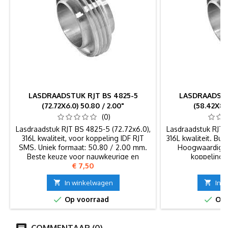
LASDRAADSTUK RJT BS 4825-5
LASDRAADSTU
(72.72X6.0) 50.80 / 2.00"
(58.42X8.0
(0)
Lasdraadstuk RJT BS 4825-5 (72.72x6.0),
Lasdraadstuk RJT 
316L kwaliteit, voor koppeling IDF RJT
316L kwaliteit. Bui
SMS. Uniek formaat: 50.80 / 2.00 mm.
Hoogwaardig r
Beste keuze voor nauwkeurige en
koppelinge
Prijs
Pr
€ 7,50
€
betrouwbare verbindingen.

In winkelwagen

In 


Op voorraad
Op 
COMMENTAAR (0)