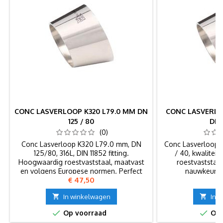
CONC LASVERLOOP K320 L79.0 MM DN
CONC LASVERLO
125 / 80
DN 
(0)
Conc Lasverloop K320 L79.0 mm, DN
Conc Lasverloop 
125/80, 316L, DIN 11852 fitting.
/ 40, kwalitei
Hoogwaardig roestvaststaal, maatvast
roestvaststal
en volgens Europese normen. Perfect
nauwkeurig
Prijs
Pr
€ 47,50
€
voor voedingsmiddelen- en
farmaceutische industrie.

In winkelwagen

In 


Op voorraad
Op 