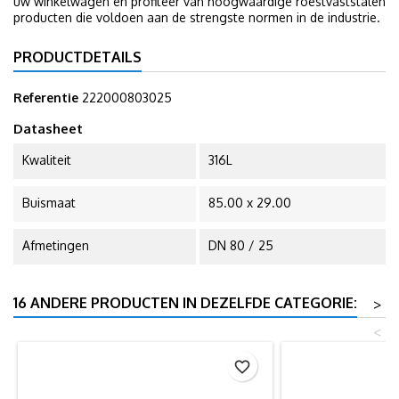
uw winkelwagen en profiteer van hoogwaardige roestvaststalen
producten die voldoen aan de strengste normen in de industrie.
PRODUCTDETAILS
Referentie
222000803025
Datasheet
Kwaliteit
316L
Buismaat
85.00 x 29.00
Afmetingen
DN 80 / 25
16 ANDERE PRODUCTEN IN DEZELFDE CATEGORIE:
>
<
favorite_border