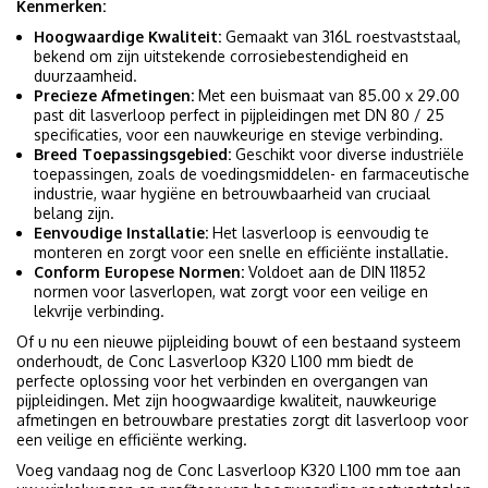
Kenmerken:
Hoogwaardige Kwaliteit:
Gemaakt van 316L roestvaststaal,
bekend om zijn uitstekende corrosiebestendigheid en
duurzaamheid.
Precieze Afmetingen:
Met een buismaat van 85.00 x 29.00
past dit lasverloop perfect in pijpleidingen met DN 80 / 25
specificaties, voor een nauwkeurige en stevige verbinding.
Breed Toepassingsgebied:
Geschikt voor diverse industriële
toepassingen, zoals de voedingsmiddelen- en farmaceutische
industrie, waar hygiëne en betrouwbaarheid van cruciaal
belang zijn.
Eenvoudige Installatie:
Het lasverloop is eenvoudig te
monteren en zorgt voor een snelle en efficiënte installatie.
Conform Europese Normen:
Voldoet aan de DIN 11852
normen voor lasverlopen, wat zorgt voor een veilige en
lekvrije verbinding.
Of u nu een nieuwe pijpleiding bouwt of een bestaand systeem
onderhoudt, de Conc Lasverloop K320 L100 mm biedt de
perfecte oplossing voor het verbinden en overgangen van
pijpleidingen. Met zijn hoogwaardige kwaliteit, nauwkeurige
afmetingen en betrouwbare prestaties zorgt dit lasverloop voor
een veilige en efficiënte werking.
Voeg vandaag nog de Conc Lasverloop K320 L100 mm toe aan