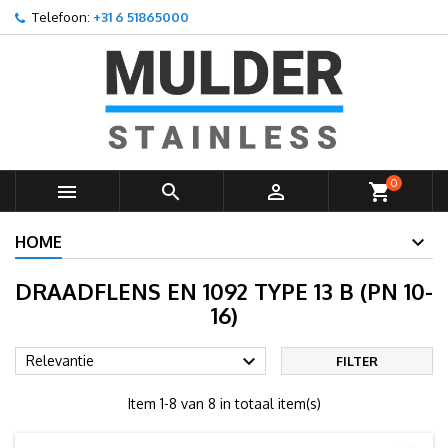
Telefoon:
+31 6 51865000
×
×
×
×
Toevoegen aan Verlanglijst
((modalTitle))
Maak een verlanglijst
Inloggen
add_circle_outline
Create new list
((confirmMessage))
U moet ingelogd zijn om producten in uw verlanglijst op
Verlanglijst naam
te slaan.
((cancelText))
((modalDeleteText))
Annuleren
Inloggen
0



shopping_cart
Annuleren
Maak een verlanglijst
HOME
DRAADFLENS EN 1092 TYPE 13 B (PN 10-
16)

Relevantie
FILTER
Item 1-8 van 8 in totaal item(s)