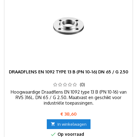
DRAADFLENS EN 1092 TYPE 13 B (PN 10-16) DN 65 / G 2.50
(0)
Hoogwaardige Draadflens EN 1092 type 13 B (PN 10-16) van
RVS 316L. DN 65 / G 2.50. Maatvast en geschikt voor
industriële toepassingen.
Prijs
€ 38,60

In winkelwagen

Op voorraad