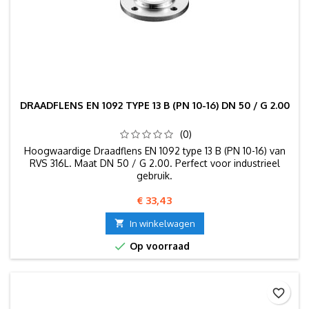
DRAADFLENS EN 1092 TYPE 13 B (PN 10-16) DN 50 / G 2.00
(0)
Hoogwaardige Draadflens EN 1092 type 13 B (PN 10-16) van
RVS 316L. Maat DN 50 / G 2.00. Perfect voor industrieel
gebruik.
Prijs
€ 33,43

In winkelwagen

Op voorraad
favorite_border