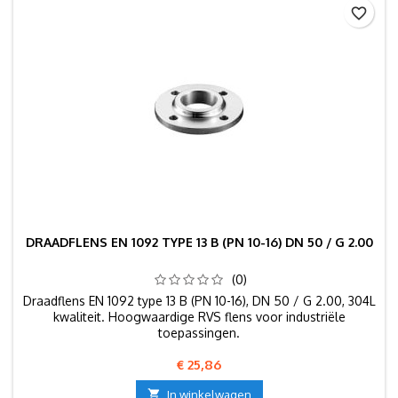
favorite_border
DRAADFLENS EN 1092 TYPE 13 B (PN 10-16) DN 50 / G 2.00
(0)
Draadflens EN 1092 type 13 B (PN 10-16), DN 50 / G 2.00, 304L
kwaliteit. Hoogwaardige RVS flens voor industriële
toepassingen.
Prijs
€ 25,86

In winkelwagen