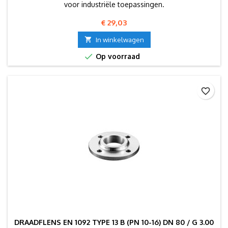
voor industriële toepassingen.
Prijs
€ 29,03

In winkelwagen

Op voorraad
favorite_border
DRAADFLENS EN 1092 TYPE 13 B (PN 10-16) DN 80 / G 3.00