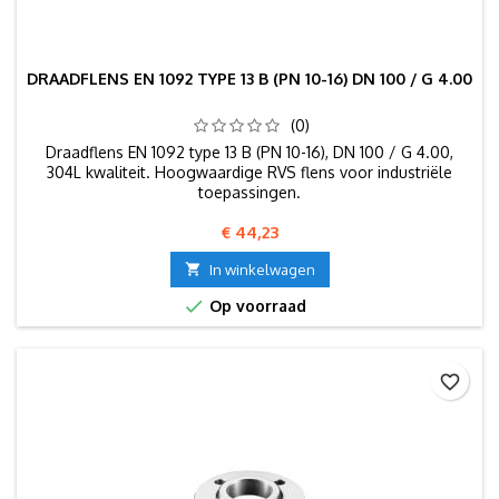
DRAADFLENS EN 1092 TYPE 13 B (PN 10-16) DN 100 / G 4.00
(0)
Draadflens EN 1092 type 13 B (PN 10-16), DN 100 / G 4.00,
304L kwaliteit. Hoogwaardige RVS flens voor industriële
toepassingen.
Prijs
€ 44,23

In winkelwagen

Op voorraad
favorite_border