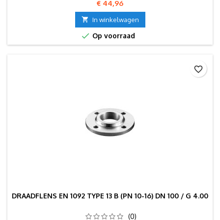
Prijs
€ 44,96

In winkelwagen

Op voorraad
favorite_border
DRAADFLENS EN 1092 TYPE 13 B (PN 10-16) DN 100 / G 4.00
(0)