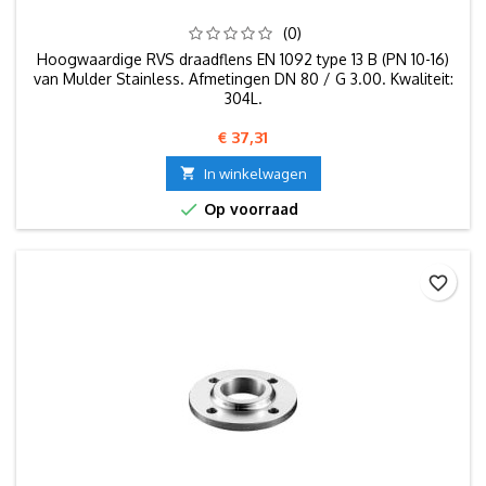
(0)
Hoogwaardige RVS draadflens EN 1092 type 13 B (PN 10-16)
van Mulder Stainless. Afmetingen DN 80 / G 3.00. Kwaliteit:
304L.
Prijs
€ 37,31

In winkelwagen

Op voorraad
favorite_border