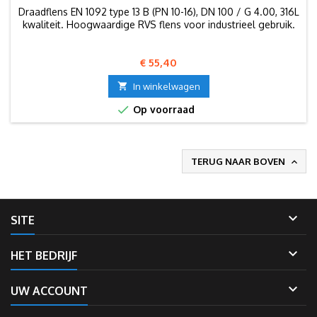
Draadflens EN 1092 type 13 B (PN 10-16), DN 100 / G 4.00, 316L
kwaliteit. Hoogwaardige RVS flens voor industrieel gebruik.
Prijs
€ 55,40

In winkelwagen

Op voorraad
TERUG NAAR BOVEN


SITE

HET BEDRIJF

UW ACCOUNT