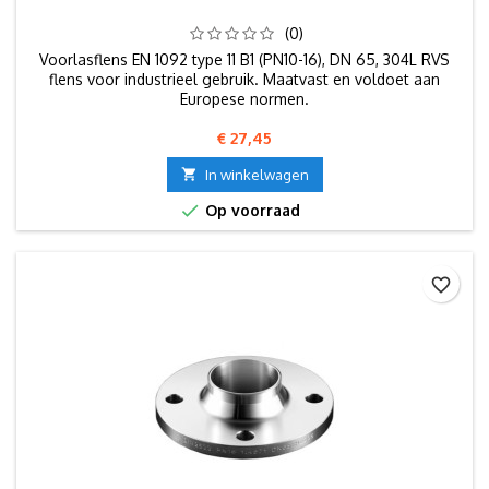
(0)
Voorlasflens EN 1092 type 11 B1 (PN10-16), DN 65, 304L RVS
flens voor industrieel gebruik. Maatvast en voldoet aan
Europese normen.
Prijs
€ 27,45

In winkelwagen

Op voorraad
favorite_border