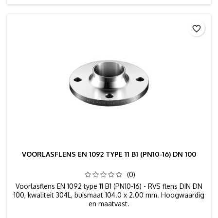
favorite_border
VOORLASFLENS EN 1092 TYPE 11 B1 (PN10-16) DN 100
(0)
Voorlasflens EN 1092 type 11 B1 (PN10-16) - RVS flens DIN DN
100, kwaliteit 304L, buismaat 104.0 x 2.00 mm. Hoogwaardig
en maatvast.