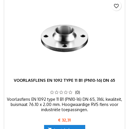
favorite_border
VOORLASFLENS EN 1092 TYPE 11 B1 (PN10-16) DN 65
(0)
Voorlasflens EN 1092 type 11 B1 (PN10-16) DN 65, 316L kwaliteit,
buismaat 76.10 x 2.00 mm. Hoogwaardige RVS flens voor
industriële toepassingen.
Prijs
€ 32,31