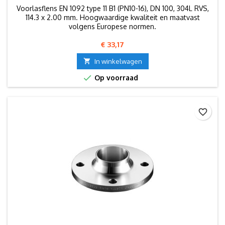
Voorlasflens EN 1092 type 11 B1 (PN10-16), DN 100, 304L RVS,
114.3 x 2.00 mm. Hoogwaardige kwaliteit en maatvast
volgens Europese normen.
Prijs
€ 33,17

In winkelwagen

Op voorraad
favorite_border