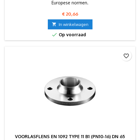
Europese normen.
Prijs
€ 20,66

In winkelwagen

Op voorraad
favorite_border
VOORLASFLENS EN 1092 TYPE 11 B1 (PN10-16) DN 65