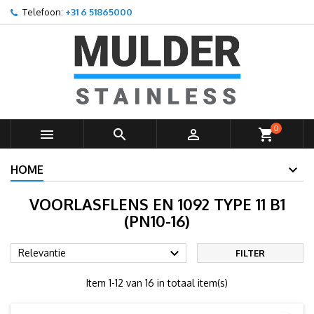
Telefoon:
+31 6 51865000
×
×
×
×
Toevoegen aan Verlanglijst
((modalTitle))
Maak een verlanglijst
Inloggen
add_circle_outline
Create new list
((confirmMessage))
U moet ingelogd zijn om producten in uw verlanglijst op
Verlanglijst naam
te slaan.
((cancelText))
((modalDeleteText))
Annuleren
Inloggen
0



shopping_cart
Annuleren
Maak een verlanglijst
HOME
VOORLASFLENS EN 1092 TYPE 11 B1
(PN10-16)

Relevantie
FILTER
Item 1-12 van 16 in totaal item(s)