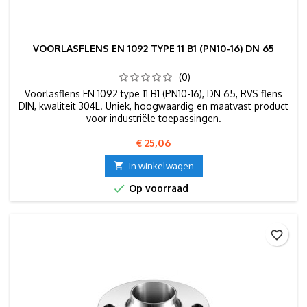
VOORLASFLENS EN 1092 TYPE 11 B1 (PN10-16) DN 65
(0)
Voorlasflens EN 1092 type 11 B1 (PN10-16), DN 65, RVS flens
DIN, kwaliteit 304L. Uniek, hoogwaardig en maatvast product
voor industriële toepassingen.
Prijs
€ 25,06

In winkelwagen

Op voorraad
favorite_border