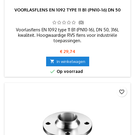
VOORLASFLENS EN 1092 TYPE 11 B1 (PN10-16) DN 50
(0)
Voorlasflens EN 1092 type 11 B1 (PN10-16), DN 50, 316L
kwaliteit. Hoogwaardige RVS flens voor industriële
toepassingen.
Prijs
€ 29,74

In winkelwagen

Op voorraad
favorite_border