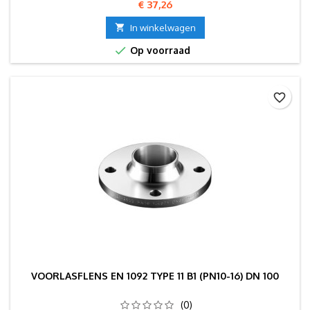
Prijs
€ 37,26

In winkelwagen

Op voorraad
favorite_border
VOORLASFLENS EN 1092 TYPE 11 B1 (PN10-16) DN 100
(0)