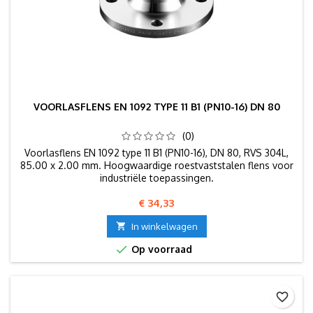
VOORLASFLENS EN 1092 TYPE 11 B1 (PN10-16) DN 80
(0)
Voorlasflens EN 1092 type 11 B1 (PN10-16), DN 80, RVS 304L,
85.00 x 2.00 mm. Hoogwaardige roestvaststalen flens voor
industriële toepassingen.
Prijs
€ 34,33

In winkelwagen

Op voorraad
favorite_border