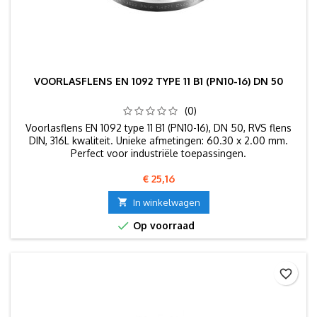
VOORLASFLENS EN 1092 TYPE 11 B1 (PN10-16) DN 50
(0)
Voorlasflens EN 1092 type 11 B1 (PN10-16), DN 50, RVS flens
DIN, 316L kwaliteit. Unieke afmetingen: 60.30 x 2.00 mm.
Perfect voor industriële toepassingen.
Prijs
€ 25,16

In winkelwagen

Op voorraad
favorite_border