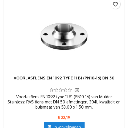
favorite_border
VOORLASFLENS EN 1092 TYPE 11 B1 (PN10-16) DN 50
(0)
Voorlasflens EN 1092 type 11 B1 (PN10-16) van Mulder
Stainless: RVS flens met DN 50 afmetingen, 304L kwaliteit en
buismaat van 53.00 x 1.50 mm.
Prijs
€ 22,19

In winkelwagen