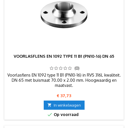
VOORLASFLENS EN 1092 TYPE 11 B1 (PN10-16) DN 65
(0)
Voorlasflens EN 1092 type 11 B1 (PN10-16) in RVS 316L kwaliteit.
DN 65 met buismaat 70.00 x 2.00 mm. Hoogwaardig en
maatvast.
Prijs
€ 37,73

In winkelwagen

Op voorraad