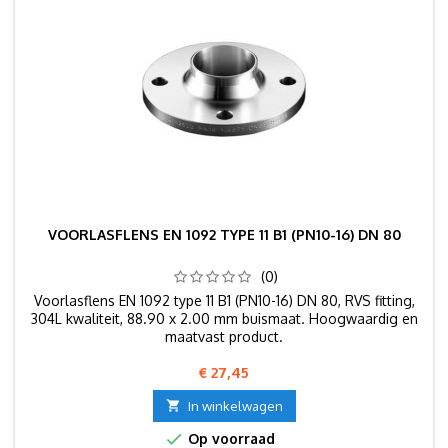
VOORLASFLENS EN 1092 TYPE 11 B1 (PN10-16) DN 80
(0)
Voorlasflens EN 1092 type 11 B1 (PN10-16) DN 80, RVS fitting,
304L kwaliteit, 88.90 x 2.00 mm buismaat. Hoogwaardig en
maatvast product.
Prijs
€ 27,45

In winkelwagen

Op voorraad