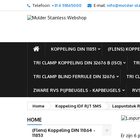
Telefoon:
+31 6 51865000
E-mail:
info@mulder-sta
T
(
M
I
add_circle_outline
((
U m
Ve
KOPPELING DIN 11851
(FLENS) KOPPEL
TRI CLAMP KOPPELING DIN 32676 B (ISO)
TR
TRI CLAMP BLIND FERRULE DIN 32676
TRI C
ZWARE RVS PIJPBEUGELS - KAPBEUGELS
RVS
Home
Koppeling IDF RJT SMS
Laspuntstuk 
HOME
(Flens) Koppeling DIN 11864 -
11853
Er zijn 6