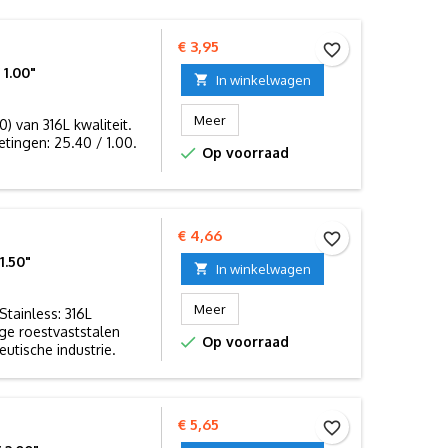
Prijs
€ 3,95
favorite_border
1.00"

In winkelwagen
Meer
 van 316L kwaliteit.
tingen: 25.40 / 1.00.

Op voorraad
Prijs
€ 4,66
favorite_border
1.50"

In winkelwagen
Meer
tainless: 316L
ge roestvaststalen

Op voorraad
utische industrie.
Prijs
€ 5,65
favorite_border