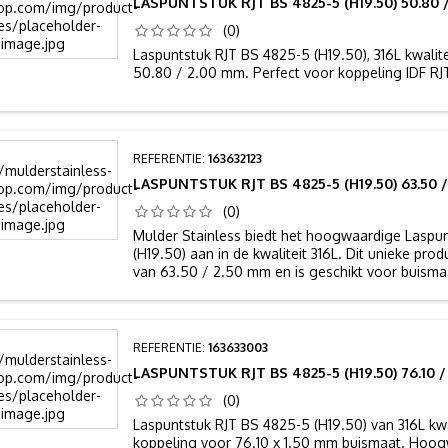
LASPUNTSTUK RJT BS 4825-5 (H19.50) 50.80 /
(0)
Laspuntstuk RJT BS 4825-5 (H19.50), 316L kwalite
50.80 / 2.00 mm. Perfect voor koppeling IDF RJ
REFERENTIE:
163632123
LASPUNTSTUK RJT BS 4825-5 (H19.50) 63.50 / 
(0)
Mulder Stainless biedt het hoogwaardige Laspu
(H19.50) aan in de kwaliteit 316L. Dit unieke pro
van 63.50 / 2.50 mm en is geschikt voor buisma
REFERENTIE:
163633003
LASPUNTSTUK RJT BS 4825-5 (H19.50) 76.10 / 
(0)
Laspuntstuk RJT BS 4825-5 (H19.50) van 316L kwal
koppeling voor 76.10 x 1.50 mm buismaat. Hoo