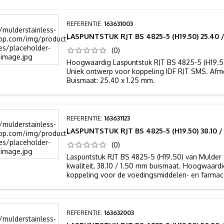
REFERENTIE:
163631003
LASPUNTSTUK RJT BS 4825-5 (H19.50) 25.40 / 
(0)
Hoogwaardig Laspuntstuk RJT BS 4825-5 (H19.50)
Uniek ontwerp voor koppeling IDF RJT SMS. Afme
Buismaat: 25.40 x 1.25 mm.
REFERENTIE:
163631123
LASPUNTSTUK RJT BS 4825-5 (H19.50) 38.10 / 
(0)
Laspuntstuk RJT BS 4825-5 (H19.50) van Mulder S
kwaliteit, 38.10 / 1.50 mm buismaat. Hoogwaardi
koppeling voor de voedingsmiddelen- en farmace
REFERENTIE:
163632003