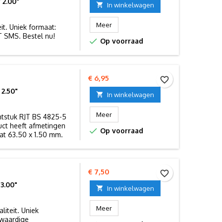
 2.00"

In winkelwagen
Meer
it. Uniek formaat:
T SMS. Bestel nu!

Op voorraad
Prijs
€ 6,95
favorite_border
2.50"

In winkelwagen
Meer
ntstuk RJT BS 4825-5
duct heeft afmetingen

Op voorraad
at 63.50 x 1.50 mm.
Prijs
€ 7,50
favorite_border
3.00"

In winkelwagen
Meer
iteit. Uniek
gwaardige