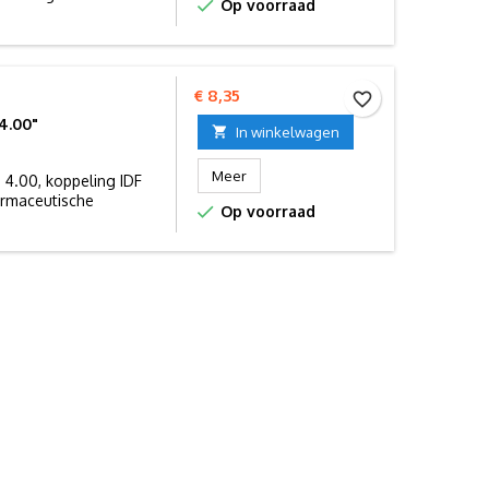

Op voorraad
Prijs
€ 8,35
favorite_border
4.00"

In winkelwagen
Meer
/ 4.00, koppeling IDF
armaceutische

Op voorraad