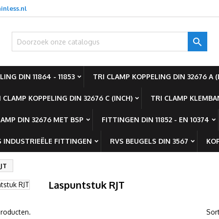
inless.nl
oevoegen aan Verlanglijst
(modalTitle))
aak een verlanglijst
nloggen

Create new list
confirmMessage))
oet ingelogd zijn om producten in uw verlanglijst op te slaan.
rlanglijst naam
ING DIN 11864 - 11853
TRI CLAMP KOPPELING DIN 32676 A (
((cancelText))
Annuleren
((modalDeleteText)
Inlogge
I CLAMP KOPPELING DIN 32676 C (INCH)
TRI CLAMP KLEMBAN
Annuleren
Maak een verlanglijs
LAMP DIN 32676 MET BSP
FITTINGEN DIN 11852 - EN 10374
 INDUSTRIEËLE FITTINGEN
RVS BEUGELS DIN 3567
KOP
RJT
Laspuntstuk RJT
 producten.
Sor