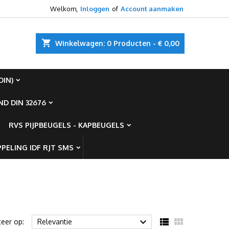
Welkom,
Inloggen
of
Account aanmaken
×
×
×
×
shopping_cart
Winkelwagen:
0
Producten - € 0,00
DIN)
)
n
D DIN 32676
t
RVS PIJPBEUGELS - KAPBEUGELS
PELING IDF RJT SMS



teer op:
Relevantie