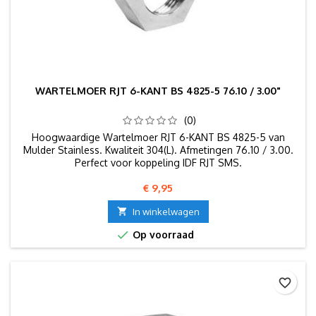
WARTELMOER RJT 6-KANT BS 4825-5 76.10 / 3.00"
(0)
Hoogwaardige Wartelmoer RJT 6-KANT BS 4825-5 van
Mulder Stainless. Kwaliteit 304(L). Afmetingen 76.10 / 3.00.
Perfect voor koppeling IDF RJT SMS.
Prijs
€ 9,95

In winkelwagen

Op voorraad
favorite_border