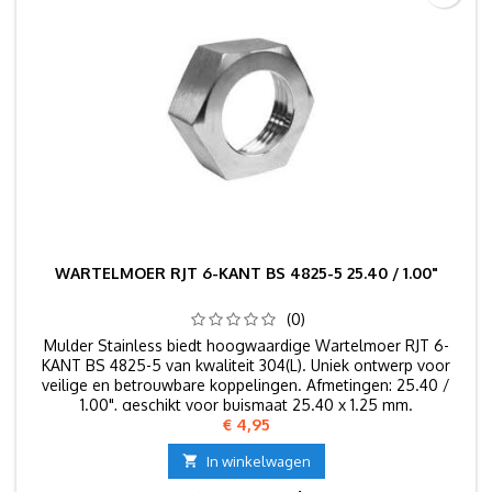
WARTELMOER RJT 6-KANT BS 4825-5 25.40 / 1.00"
(0)
Mulder Stainless biedt hoogwaardige Wartelmoer RJT 6-
KANT BS 4825-5 van kwaliteit 304(L). Uniek ontwerp voor
veilige en betrouwbare koppelingen. Afmetingen: 25.40 /
1.00", geschikt voor buismaat 25.40 x 1.25 mm.
Prijs
€ 4,95

In winkelwagen