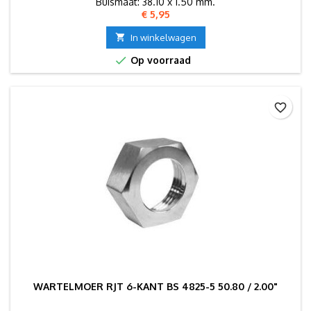
Buismaat: 38.10 x 1.50 mm.
Prijs
€ 5,95

In winkelwagen

Op voorraad
favorite_border
WARTELMOER RJT 6-KANT BS 4825-5 50.80 / 2.00"