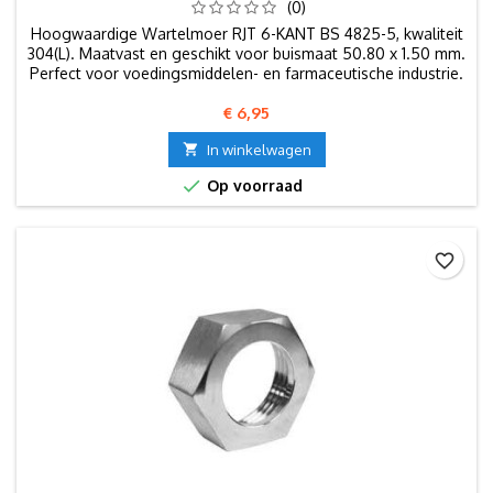
(0)
Hoogwaardige Wartelmoer RJT 6-KANT BS 4825-5, kwaliteit
304(L). Maatvast en geschikt voor buismaat 50.80 x 1.50 mm.
Perfect voor voedingsmiddelen- en farmaceutische industrie.
Prijs
€ 6,95

In winkelwagen

Op voorraad
favorite_border