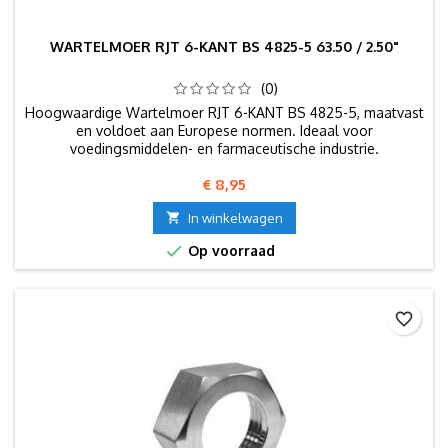
WARTELMOER RJT 6-KANT BS 4825-5 63.50 / 2.50"
(0)
Hoogwaardige Wartelmoer RJT 6-KANT BS 4825-5, maatvast
en voldoet aan Europese normen. Ideaal voor
voedingsmiddelen- en farmaceutische industrie.
Prijs
€ 8,95

In winkelwagen

Op voorraad
favorite_border