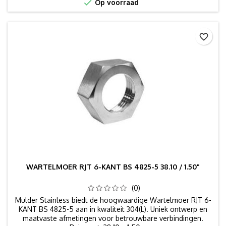

Op voorraad
favorite_border
WARTELMOER RJT 6-KANT BS 4825-5 38.10 / 1.50"
(0)
Mulder Stainless biedt de hoogwaardige Wartelmoer RJT 6-
KANT BS 4825-5 aan in kwaliteit 304(L). Uniek ontwerp en
maatvaste afmetingen voor betrouwbare verbindingen.