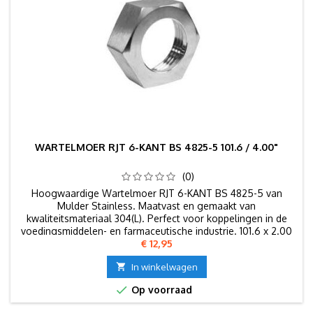
WARTELMOER RJT 6-KANT BS 4825-5 101.6 / 4.00"
(0)
Hoogwaardige Wartelmoer RJT 6-KANT BS 4825-5 van
Mulder Stainless. Maatvast en gemaakt van
kwaliteitsmateriaal 304(L). Perfect voor koppelingen in de
voedingsmiddelen- en farmaceutische industrie. 101.6 x 2.00
Prijs
€ 12,95
mm.

In winkelwagen

Op voorraad