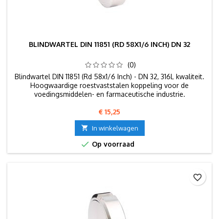
BLINDWARTEL DIN 11851 (RD 58X1/6 INCH) DN 32
(0)
Blindwartel DIN 11851 (Rd 58x1/6 Inch) - DN 32, 316L kwaliteit.
Hoogwaardige roestvaststalen koppeling voor de
voedingsmiddelen- en farmaceutische industrie.
Prijs
€ 15,25

In winkelwagen

Op voorraad
favorite_border