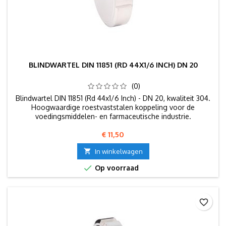
BLINDWARTEL DIN 11851 (RD 44X1/6 INCH) DN 20
(0)
Blindwartel DIN 11851 (Rd 44x1/6 Inch) - DN 20, kwaliteit 304.
Hoogwaardige roestvaststalen koppeling voor de
voedingsmiddelen- en farmaceutische industrie.
Prijs
€ 11,50

In winkelwagen

Op voorraad
favorite_border