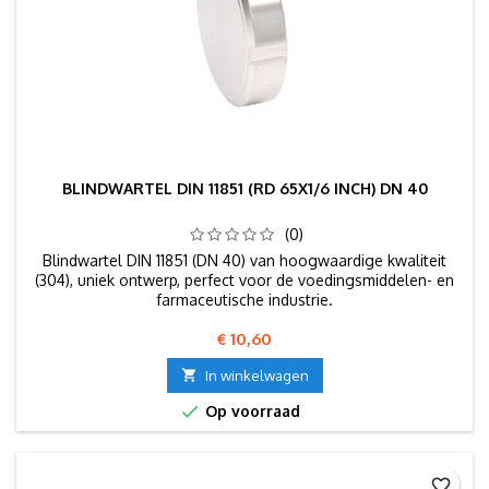
BLINDWARTEL DIN 11851 (RD 65X1/6 INCH) DN 40
(0)
Blindwartel DIN 11851 (DN 40) van hoogwaardige kwaliteit
(304), uniek ontwerp, perfect voor de voedingsmiddelen- en
farmaceutische industrie.
Prijs
€ 10,60

In winkelwagen

Op voorraad
favorite_border