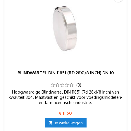
BLINDWARTEL DIN 11851 (RD 28X1/8 INCH) DN 10
(0)
Hoogwaardige Blindwartel DIN 11851 (Rd 28x1/8 Inch) van
kwaliteit 304. Maatvast en geschikt voor voedingsmiddelen-
en farmaceutische industrie.
Prijs
€ 11,50

In winkelwagen