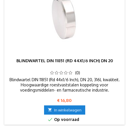
BLINDWARTEL DIN 11851 (RD 44X1/6 INCH) DN 20
(0)
Blindwartel DIN 11851 (Rd 44x1/6 Inch), DN 20, 316L kwaliteit.
Hoogwaardige roestvaststalen koppeling voor
voedingsmiddelen- en farmaceutische industrie.
Prijs
€ 16,80

In winkelwagen

Op voorraad