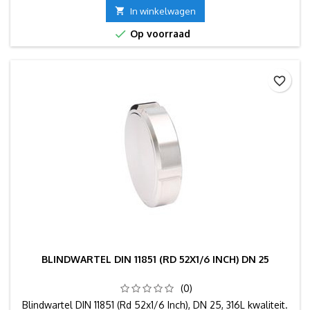

In winkelwagen

Op voorraad
favorite_border
BLINDWARTEL DIN 11851 (RD 52X1/6 INCH) DN 25
(0)
Blindwartel DIN 11851 (Rd 52x1/6 Inch), DN 25, 316L kwaliteit.