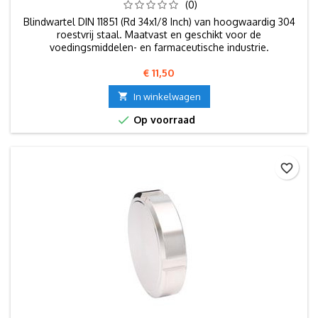
(0)
Blindwartel DIN 11851 (Rd 34x1/8 Inch) van hoogwaardig 304
roestvrij staal. Maatvast en geschikt voor de
voedingsmiddelen- en farmaceutische industrie.
Prijs
€ 11,50

In winkelwagen

Op voorraad
favorite_border