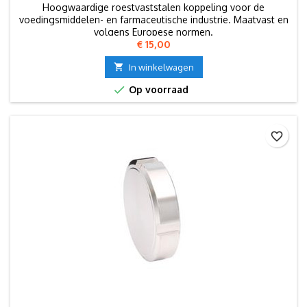
Hoogwaardige roestvaststalen koppeling voor de
voedingsmiddelen- en farmaceutische industrie. Maatvast en
volgens Europese normen.
Prijs
€ 15,00

In winkelwagen

Op voorraad
favorite_border