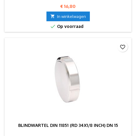
Prijs
€ 16,80

In winkelwagen

Op voorraad
favorite_border
BLINDWARTEL DIN 11851 (RD 34X1/8 INCH) DN 15