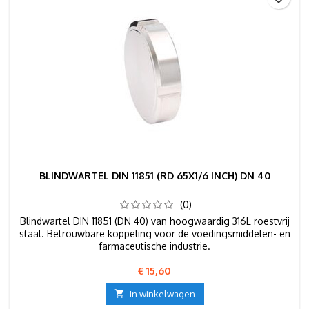
BLINDWARTEL DIN 11851 (RD 65X1/6 INCH) DN 40
(0)
Blindwartel DIN 11851 (DN 40) van hoogwaardig 316L roestvrij
staal. Betrouwbare koppeling voor de voedingsmiddelen- en
farmaceutische industrie.
Prijs
€ 15,60

In winkelwagen