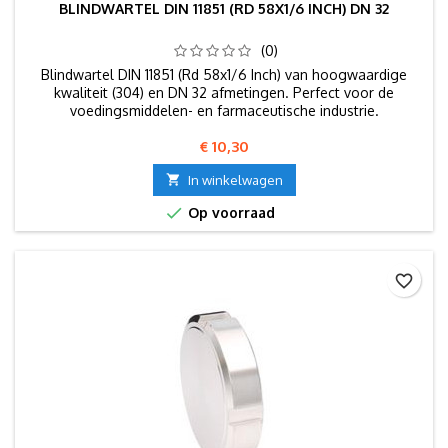
BLINDWARTEL DIN 11851 (RD 58X1/6 INCH) DN 32
(0)
Blindwartel DIN 11851 (Rd 58x1/6 Inch) van hoogwaardige
kwaliteit (304) en DN 32 afmetingen. Perfect voor de
voedingsmiddelen- en farmaceutische industrie.
Prijs
€ 10,30

In winkelwagen

Op voorraad
favorite_border