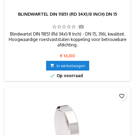
BLINDWARTEL DIN 11851 (RD 34X1/8 INCH) DN 15
(0)
Blindwartel DIN 11851 (Rd 34x1/8 Inch) - DN 15, 316L kwaliteit.
Hoogwaardige roestvaststalen koppeling voor betrouwbare
afdichting.
Prijs
€ 16,80

In winkelwagen

Op voorraad
favorite_border