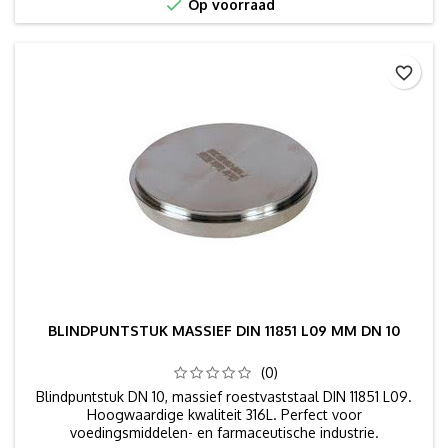

Op voorraad
favorite_border
BLINDPUNTSTUK MASSIEF DIN 11851 L09 MM DN 10
(0)
Blindpuntstuk DN 10, massief roestvaststaal DIN 11851 L09.
Hoogwaardige kwaliteit 316L. Perfect voor
voedingsmiddelen- en farmaceutische industrie.