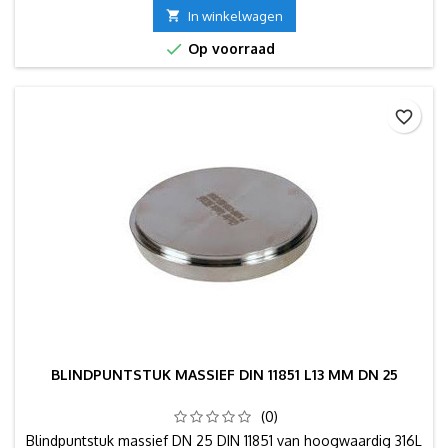

In winkelwagen

Op voorraad
favorite_border
BLINDPUNTSTUK MASSIEF DIN 11851 L13 MM DN 25
(0)
Blindpuntstuk massief DN 25 DIN 11851 van hoogwaardig 316L