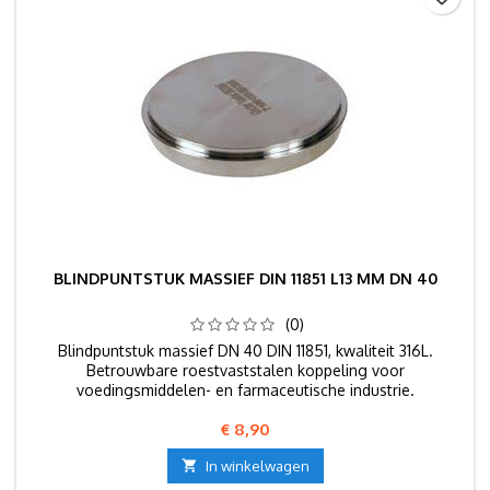
BLINDPUNTSTUK MASSIEF DIN 11851 L13 MM DN 40
(0)
Blindpuntstuk massief DN 40 DIN 11851, kwaliteit 316L.
Betrouwbare roestvaststalen koppeling voor
voedingsmiddelen- en farmaceutische industrie.
Prijs
€ 8,90

In winkelwagen