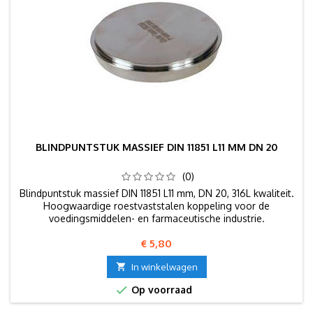
BLINDPUNTSTUK MASSIEF DIN 11851 L11 MM DN 20
(0)
Blindpuntstuk massief DIN 11851 L11 mm, DN 20, 316L kwaliteit.
Hoogwaardige roestvaststalen koppeling voor de
voedingsmiddelen- en farmaceutische industrie.
Prijs
€ 5,80

In winkelwagen

Op voorraad