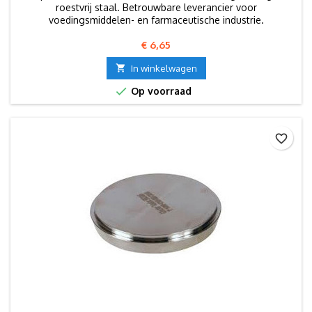
roestvrij staal. Betrouwbare leverancier voor
voedingsmiddelen- en farmaceutische industrie.
Prijs
€ 6,65

In winkelwagen

Op voorraad
favorite_border