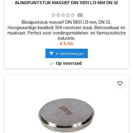
BLINDPUNTSTUK MASSIEF DIN 11851 L13 MM DN 32
(0)
Blindpuntstuk massief DIN 11851 L13 mm, DN 32.
Hoogwaardige kwaliteit 304 roestvast staal. Betrouwbaar en
maatvast. Perfect voor voedingsmiddelen- en farmaceutische
industrie.
Prijs
€ 5,40

In winkelwagen

Op voorraad
favorite_border