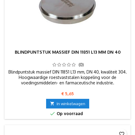
BLINDPUNTSTUK MASSIEF DIN 11851 L13 MM DN 40
(0)
Blindpuntstuk massief DIN 11851 L13 mm, DN 40, kwaliteit 304.
Hoogwaardige roestvaststalen koppeling voor de
voedingsmiddelen- en farmaceutische industrie.
Prijs
€ 5,65

In winkelwagen

Op voorraad
favorite_border