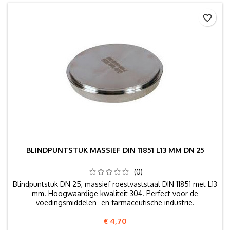
favorite_border
BLINDPUNTSTUK MASSIEF DIN 11851 L13 MM DN 25
(0)
Blindpuntstuk DN 25, massief roestvaststaal DIN 11851 met L13
mm. Hoogwaardige kwaliteit 304. Perfect voor de
voedingsmiddelen- en farmaceutische industrie.
Prijs
€ 4,70