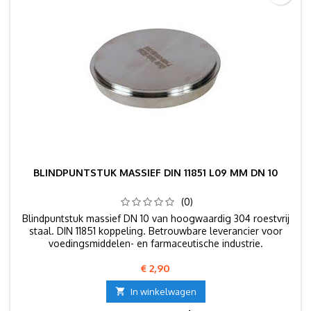
BLINDPUNTSTUK MASSIEF DIN 11851 L09 MM DN 10
(0)
Blindpuntstuk massief DN 10 van hoogwaardig 304 roestvrij
staal. DIN 11851 koppeling. Betrouwbare leverancier voor
voedingsmiddelen- en farmaceutische industrie.
Prijs
€ 2,90

In winkelwagen