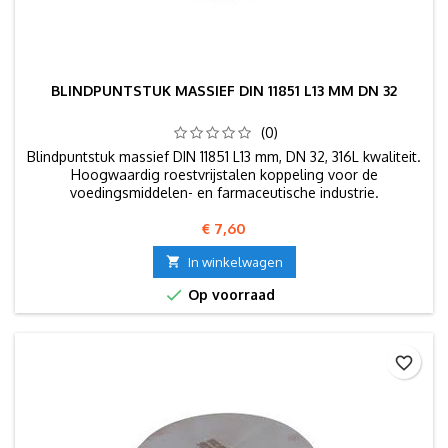
BLINDPUNTSTUK MASSIEF DIN 11851 L13 MM DN 32
(0)
Blindpuntstuk massief DIN 11851 L13 mm, DN 32, 316L kwaliteit.
Hoogwaardig roestvrijstalen koppeling voor de
voedingsmiddelen- en farmaceutische industrie.
Prijs
€ 7,60

In winkelwagen

Op voorraad
favorite_border