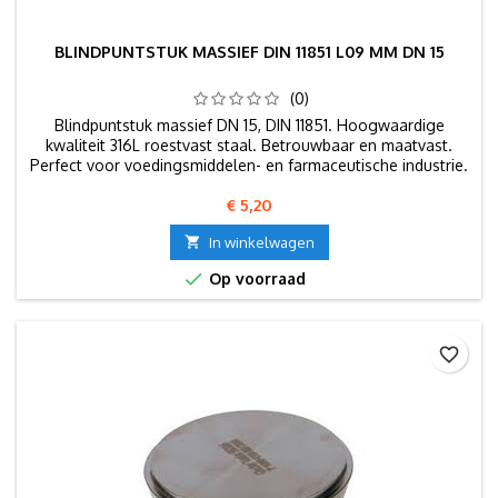
BLINDPUNTSTUK MASSIEF DIN 11851 L09 MM DN 15
(0)
Blindpuntstuk massief DN 15, DIN 11851. Hoogwaardige
kwaliteit 316L roestvast staal. Betrouwbaar en maatvast.
Perfect voor voedingsmiddelen- en farmaceutische industrie.
Prijs
€ 5,20

In winkelwagen

Op voorraad
favorite_border