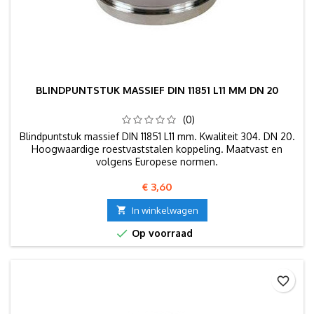
BLINDPUNTSTUK MASSIEF DIN 11851 L11 MM DN 20
(0)
Blindpuntstuk massief DIN 11851 L11 mm. Kwaliteit 304. DN 20.
Hoogwaardige roestvaststalen koppeling. Maatvast en
volgens Europese normen.
Prijs
€ 3,60

In winkelwagen

Op voorraad
favorite_border