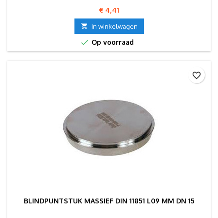
Prijs
€ 4,41

In winkelwagen

Op voorraad
favorite_border
BLINDPUNTSTUK MASSIEF DIN 11851 L09 MM DN 15