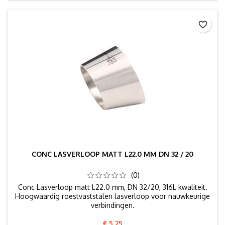
favorite_border
CONC LASVERLOOP MATT L22.0 MM DN 32 / 20
(0)
Conc Lasverloop matt L22.0 mm, DN 32/20, 316L kwaliteit.
Hoogwaardig roestvaststalen lasverloop voor nauwkeurige
verbindingen.
Prijs
€ 5,25