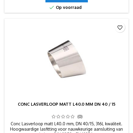

Op voorraad
favorite_border
CONC LASVERLOOP MATT L40.0 MM DN 40 / 15
(0)
Conc Lasverloop matt L40.0 mm, DN 40/15, 316L kwaliteit.
Hoogwaardige lasfitting voor nauwkeurige aansluiting van