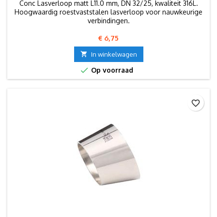
Conc Lasverloop matt L11.0 mm, DN 32/25, kwaliteit 316L.
Hoogwaardig roestvaststalen lasverloop voor nauwkeurige
verbindingen.
Prijs
€ 6,75

In winkelwagen

Op voorraad
favorite_border