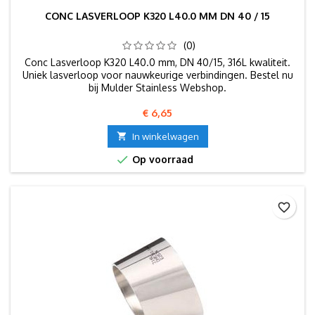
CONC LASVERLOOP K320 L40.0 MM DN 40 / 15
(0)
Conc Lasverloop K320 L40.0 mm, DN 40/15, 316L kwaliteit.
Uniek lasverloop voor nauwkeurige verbindingen. Bestel nu
bij Mulder Stainless Webshop.
Prijs
€ 6,65

In winkelwagen

Op voorraad
favorite_border