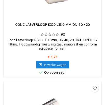
CONC LASVERLOOP K320 L33.0 MM DN 40 / 20
(0)
Conc Lasverloop K320 L33.0 mm, DN 40/20, 316L, DIN 11852
fitting. Hoogwaardig roestvaststaal, maatvast en conform
Europese normen.
Prijs
€ 5,75

In winkelwagen

Op voorraad
favorite_border