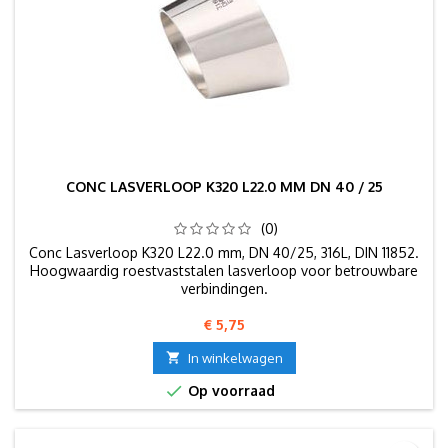
CONC LASVERLOOP K320 L22.0 MM DN 40 / 25
(0)
Conc Lasverloop K320 L22.0 mm, DN 40/25, 316L, DIN 11852.
Hoogwaardig roestvaststalen lasverloop voor betrouwbare
verbindingen.
Prijs
€ 5,75

In winkelwagen

Op voorraad