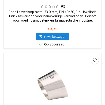
(0)
Conc Lasverloop matt L33.0 mm, DN 40/20, 316L kwaliteit.
Uniek lasverloop voor nauwkeurige verbindingen. Perfect
voor voedingsmiddelen- en farmaceutische industrie.
Prijs
€ 5,70

In winkelwagen

Op voorraad
favorite_border