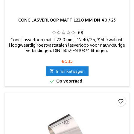
CONC LASVERLOOP MATT L22.0 MM DN 40 / 25
(0)
Conc Lasverloop matt L22.0 mm, DN 40/25, 316L kwaliteit.
Hoogwaardig roestvaststalen lasverloop voor nauwkeurige
verbindingen. DIN 11852-EN 10374 fittingen.
Prijs
€ 5,15

In winkelwagen

Op voorraad
favorite_border