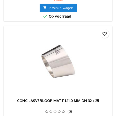

In winkelwagen

Op voorraad
favorite_border
CONC LASVERLOOP MATT L11.0 MM DN 32 / 25
(0)