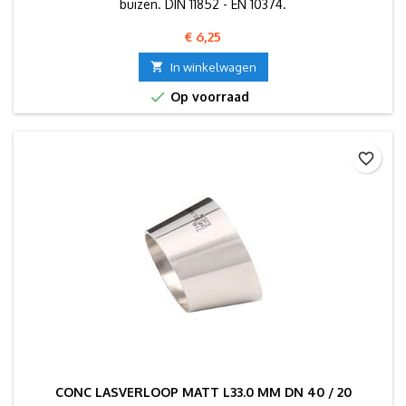
buizen. DIN 11852 - EN 10374.
Prijs
€ 6,25

In winkelwagen

Op voorraad
favorite_border
CONC LASVERLOOP MATT L33.0 MM DN 40 / 20