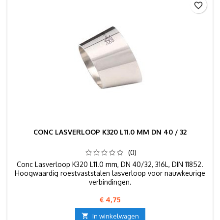
favorite_border
CONC LASVERLOOP K320 L11.0 MM DN 40 / 32
(0)
Conc Lasverloop K320 L11.0 mm, DN 40/32, 316L, DIN 11852.
Hoogwaardig roestvaststalen lasverloop voor nauwkeurige
verbindingen.
Prijs
€ 4,75

In winkelwagen