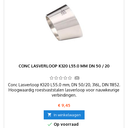
CONC LASVERLOOP K320 L55.0 MM DN 50 / 20
(0)
Conc Lasverloop K320 L55.0 mm, DN 50/20, 316L, DIN 11852.
Hoogwaardig roestvaststalen lasverloop voor nauwkeurige
verbindingen.
Prijs
€ 9,45

In winkelwagen

Op voorraad