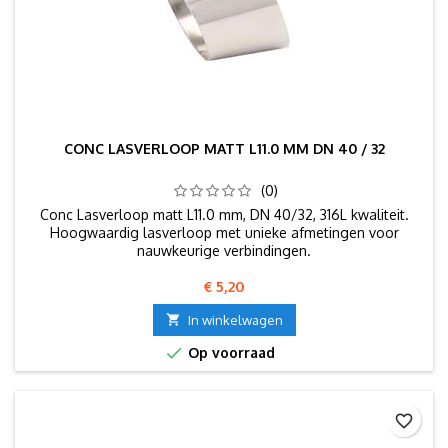
CONC LASVERLOOP MATT L11.0 MM DN 40 / 32
(0)
Conc Lasverloop matt L11.0 mm, DN 40/32, 316L kwaliteit.
Hoogwaardig lasverloop met unieke afmetingen voor
nauwkeurige verbindingen.
Prijs
€ 5,20

In winkelwagen

Op voorraad
favorite_border