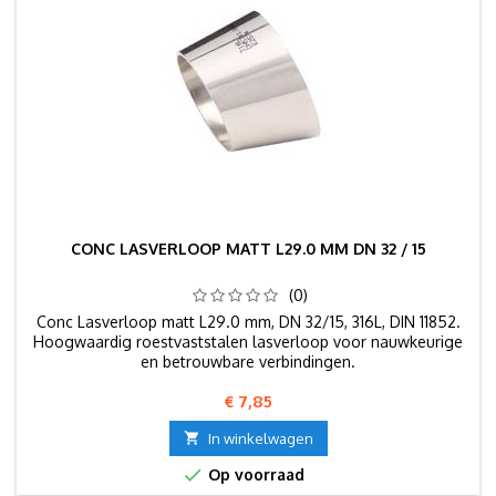
CONC LASVERLOOP MATT L29.0 MM DN 32 / 15
(0)
Conc Lasverloop matt L29.0 mm, DN 32/15, 316L, DIN 11852.
Hoogwaardig roestvaststalen lasverloop voor nauwkeurige
en betrouwbare verbindingen.
Prijs
€ 7,85

In winkelwagen

Op voorraad