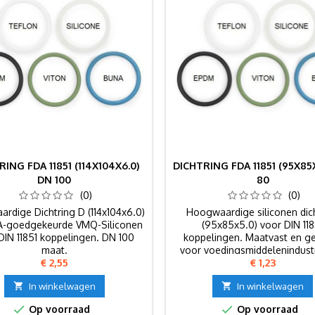
RING FDA 11851 (114X104X6.0)
DICHTRING FDA 11851 (95X85
DN 100
80
(0)
(0)
rdige Dichtring D (114x104x6.0)
Hoogwaardige siliconen dic
A-goedgekeurde VMQ-Siliconen
(95x85x5.0) voor DIN 118
DIN 11851 koppelingen. DN 100
koppelingen. Maatvast en ge
maat.
voor voedingsmiddelenindust
Prijs
Prijs
€ 2,55
€ 1,23
80.

In winkelwagen

In winkelwagen


Op voorraad
Op voorraad