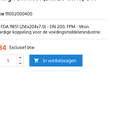
ie
111002000400
 FDA 11851 (216x204x7.0) - DN 200, FPM - Viton.
dige koppeling voor de voedingsmiddelenindustrie.
34
Exclusief btw
In winkelwagen
