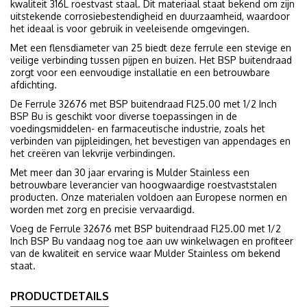
kwaliteit 316L roestvast staal. Dit materiaal staat bekend om zijn
uitstekende corrosiebestendigheid en duurzaamheid, waardoor
het ideaal is voor gebruik in veeleisende omgevingen.
Met een flensdiameter van 25 biedt deze ferrule een stevige en
veilige verbinding tussen pijpen en buizen. Het BSP buitendraad
zorgt voor een eenvoudige installatie en een betrouwbare
afdichting.
De Ferrule 32676 met BSP buitendraad Fl25.00 met 1/2 Inch
BSP Bu is geschikt voor diverse toepassingen in de
voedingsmiddelen- en farmaceutische industrie, zoals het
verbinden van pijpleidingen, het bevestigen van appendages en
het creëren van lekvrije verbindingen.
Met meer dan 30 jaar ervaring is Mulder Stainless een
betrouwbare leverancier van hoogwaardige roestvaststalen
producten. Onze materialen voldoen aan Europese normen en
worden met zorg en precisie vervaardigd.
Voeg de Ferrule 32676 met BSP buitendraad Fl25.00 met 1/2
Inch BSP Bu vandaag nog toe aan uw winkelwagen en profiteer
van de kwaliteit en service waar Mulder Stainless om bekend
staat.
PRODUCTDETAILS