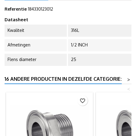
Referentie
184330123012
Datasheet
Kwaliteit
316L
Afmetingen
1/2 INCH
Flens diameter
25
16 ANDERE PRODUCTEN IN DEZELFDE CATEGORIE:
>
<
favorite_border