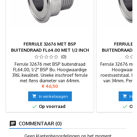
FERRULE 32676 MET BSP
FERRULE 3
BUITENDRAAD FL64.00 MET 1/2 INCH
BUITENDRAAD FL
BSP BU 1/2"
BSP
(0)
Ferrule 32676 met BSP buitendraad
Ferrule 32676 met
FL64.00, 1/2" BSP Bu. Hoogwaardige
Hoogwaardig
316L kwaliteit. Unieke inschroef ferrule
roestvaststaal. Un
met flens diameter van 64mm.
van 34mm. Perfec
Prijs
Pr
€ 46,50
€
32676 t

In winkelwagen

In 


Op voorraad
Op 
COMMENTAAR (0)
Geen klantenbeoordelingen op het moment.