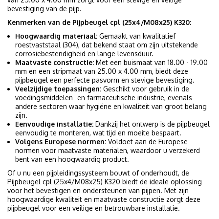
bevestiging van de pijp.
Kenmerken van de Pijpbeugel cpl (25x4/M08x25) K320:
Hoogwaardig materiaal:
Gemaakt van kwalitatief
roestvaststaal (304), dat bekend staat om zijn uitstekende
corrosiebestendigheid en lange levensduur.
Maatvaste constructie:
Met een buismaat van 18.00 - 19.00
mm en een stripmaat van 25.00 x 4.00 mm, biedt deze
pijpbeugel een perfecte pasvorm en stevige bevestiging.
Veelzijdige toepassingen:
Geschikt voor gebruik in de
voedingsmiddelen- en farmaceutische industrie, evenals
andere sectoren waar hygiëne en kwaliteit van groot belang
zijn.
Eenvoudige installatie:
Dankzij het ontwerp is de pijpbeugel
eenvoudig te monteren, wat tijd en moeite bespaart.
Volgens Europese normen:
Voldoet aan de Europese
normen voor maatvaste materialen, waardoor u verzekerd
bent van een hoogwaardig product.
Of u nu een pijpleidingssysteem bouwt of onderhoudt, de
Pijpbeugel cpl (25x4/M08x25) K320 biedt de ideale oplossing
voor het bevestigen en ondersteunen van pijpen. Met zijn
hoogwaardige kwaliteit en maatvaste constructie zorgt deze
pijpbeugel voor een veilige en betrouwbare installatie.