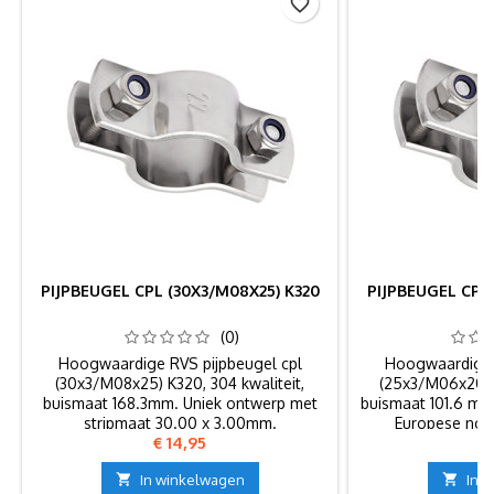
favorite_border
PIJPBEUGEL CPL (30X3/M08X25) K320
PIJPBEUGEL CPL 
(0)
Hoogwaardige RVS pijpbeugel cpl
Hoogwaardige 
(30x3/M08x25) K320, 304 kwaliteit,
(25x3/M06x20) K
buismaat 168.3mm. Uniek ontwerp met
buismaat 101.6 mm
stripmaat 30.00 x 3.00mm.
Europese nor
Prijs
Pr
€ 14,95
€
voedingsmiddele
ind

In winkelwagen

In 