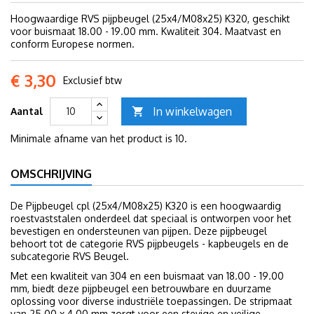
Hoogwaardige RVS pijpbeugel (25x4/M08x25) K320, geschikt
voor buismaat 18.00 - 19.00 mm. Kwaliteit 304. Maatvast en
conform Europese normen.
€ 3,30
Exclusief btw
In winkelwagen
Aantal

Minimale afname van het product is 10.
OMSCHRIJVING
De Pijpbeugel cpl (25x4/M08x25) K320 is een hoogwaardig
roestvaststalen onderdeel dat speciaal is ontworpen voor het
bevestigen en ondersteunen van pijpen. Deze pijpbeugel
behoort tot de categorie RVS pijpbeugels - kapbeugels en de
subcategorie RVS Beugel.
Met een kwaliteit van 304 en een buismaat van 18.00 - 19.00
mm, biedt deze pijpbeugel een betrouwbare en duurzame
oplossing voor diverse industriële toepassingen. De stripmaat
van 25.00 x 4.00 mm zorgt voor een stevige en veilige