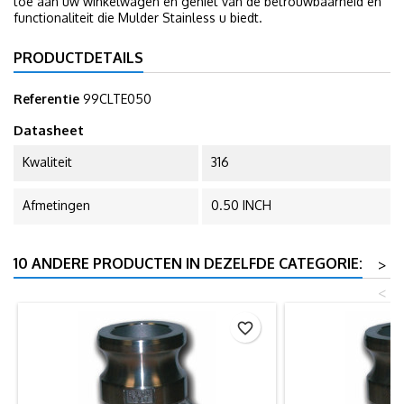
toe aan uw winkelwagen en geniet van de betrouwbaarheid en
functionaliteit die Mulder Stainless u biedt.
PRODUCTDETAILS
Referentie
99CLTE050
Datasheet
Kwaliteit
316
Afmetingen
0.50 INCH
10 ANDERE PRODUCTEN IN DEZELFDE CATEGORIE:
>
<
favorite_border