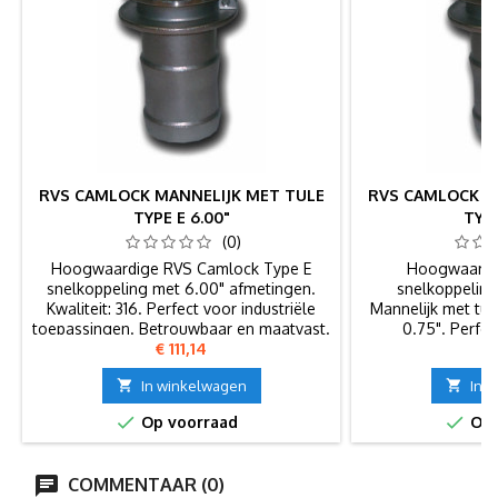
RVS CAMLOCK MANNELIJK MET TULE
RVS CAMLOCK M
TYPE E 6.00"
TYPE
(0)
Hoogwaardige RVS Camlock Type E
Hoogwaardi
snelkoppeling met 6.00" afmetingen.
snelkoppeling 
Kwaliteit: 316. Perfect voor industriële
Mannelijk met tul
toepassingen. Betrouwbaar en maatvast.
0.75". Perfec
Prijs
P
€ 111,14
€
toep

In winkelwagen

In 


Op voorraad
Op 
COMMENTAAR (0)