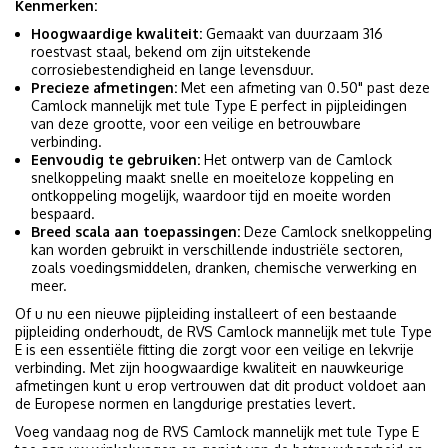
Kenmerken:
Hoogwaardige kwaliteit:
Gemaakt van duurzaam 316
roestvast staal, bekend om zijn uitstekende
corrosiebestendigheid en lange levensduur.
Precieze afmetingen:
Met een afmeting van 0.50" past deze
Camlock mannelijk met tule Type E perfect in pijpleidingen
van deze grootte, voor een veilige en betrouwbare
verbinding.
Eenvoudig te gebruiken:
Het ontwerp van de Camlock
snelkoppeling maakt snelle en moeiteloze koppeling en
ontkoppeling mogelijk, waardoor tijd en moeite worden
bespaard.
Breed scala aan toepassingen:
Deze Camlock snelkoppeling
kan worden gebruikt in verschillende industriële sectoren,
zoals voedingsmiddelen, dranken, chemische verwerking en
meer.
Of u nu een nieuwe pijpleiding installeert of een bestaande
pijpleiding onderhoudt, de RVS Camlock mannelijk met tule Type
E is een essentiële fitting die zorgt voor een veilige en lekvrije
verbinding. Met zijn hoogwaardige kwaliteit en nauwkeurige
afmetingen kunt u erop vertrouwen dat dit product voldoet aan
de Europese normen en langdurige prestaties levert.
Voeg vandaag nog de RVS Camlock mannelijk met tule Type E