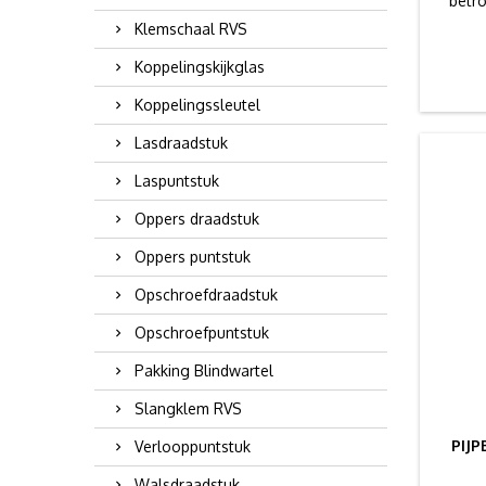
betr
Klemschaal RVS
Koppelingskijkglas
Koppelingssleutel
Lasdraadstuk
Laspuntstuk
Oppers draadstuk
Oppers puntstuk
Opschroefdraadstuk
Opschroefpuntstuk
Pakking Blindwartel
Slangklem RVS
PIJ
Verlooppuntstuk
Walsdraadstuk