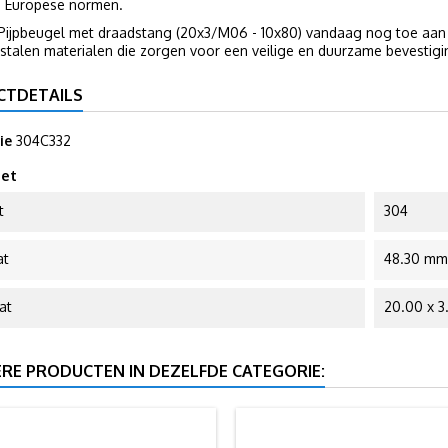
e Europese normen.
Pijpbeugel met draadstang (20x3/M06 - 10x80) vandaag nog toe aan
stalen materialen die zorgen voor een veilige en duurzame bevestigi
CTDETAILS
ie
304C332
et
t
304
at
48.30 mm
at
20.00 x 
ERE PRODUCTEN IN DEZELFDE CATEGORIE: