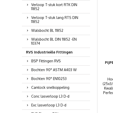
Verloop T-stuk kort RTK DIN
11852
Verloop T-stuk lang RTS DIN
11852
Walsbocht BL 11852
Walsbocht BL DIN 11852 -EN
10374
RVS Industrieële Fittingen
BSP Fittingen RVS
PIJ
Bochten 90° ASTM A403 W
Bochten 90° EN10253
Ho
(25x3
Camlock snelkoppeling
Kwali
Perfec
Conc lasverloop L3 D-d
Exc lasverloop L3 D-d