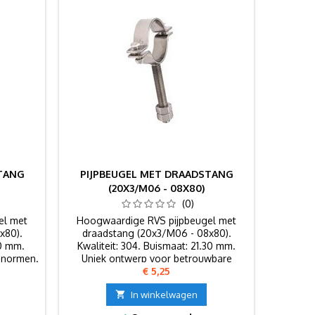
STANG
PIJPBEUGEL MET DRAADSTANG
(20X3/M06 - 08X80)
(0)
el met
Hoogwaardige RVS pijpbeugel met
x80).
draadstang (20x3/M06 - 08x80).
20 mm.
Kwaliteit: 304. Buismaat: 21.30 mm.
 normen.
Uniek ontwerp voor betrouwbare
Prijs
€ 5,25
bevestiging.

In winkelwagen