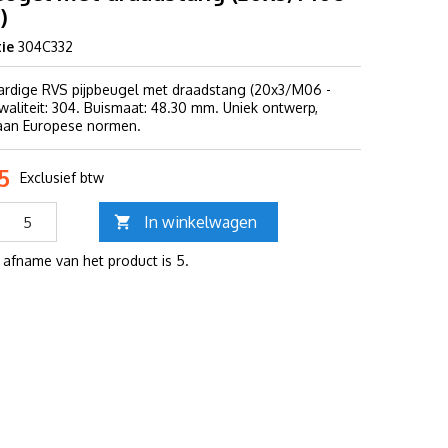
)
ie
304C332
dige RVS pijpbeugel met draadstang (20x3/M06 -
waliteit: 304. Buismaat: 48.30 mm. Uniek ontwerp,
aan Europese normen.
5
Exclusief btw
In winkelwagen

 afname van het product is 5.