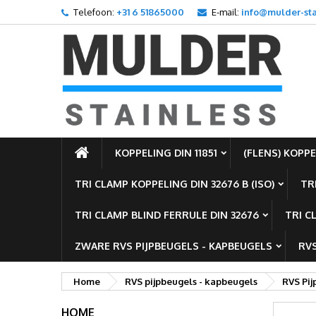
Telefoon:
+31 6 51865000
E-mail:
info@mulder-sta
T
((
I
U m
((l
KOPPELING DIN 11851
(FLENS) KOPPEL
TRI CLAMP KOPPELING DIN 32676 B (ISO)
TR
TRI CLAMP BLIND FERRULE DIN 32676
TRI C
ZWARE RVS PIJPBEUGELS - KAPBEUGELS
RVS
Home
RVS pijpbeugels - kapbeugels
RVS Pi
HOME