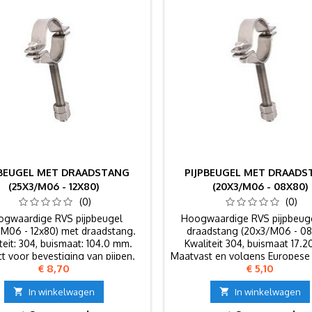
PBEUGEL MET DRAADSTANG
PIJPBEUGEL MET DRAAD
(25X3/M06 - 12X80)
(20X3/M06 - 08X80)
(0)
(0)
ogwaardige RVS pijpbeugel
Hoogwaardige RVS pijpbeug
/M06 - 12x80) met draadstang.
draadstang (20x3/M06 - 08
teit: 304, buismaat: 104.0 mm.
Kwaliteit 304, buismaat 17.
t voor bevestiging van pijpen.
Maatvast en volgens Europese
Prijs
Prijs
€ 8,70
€ 5,10

In winkelwagen

In winkelwagen