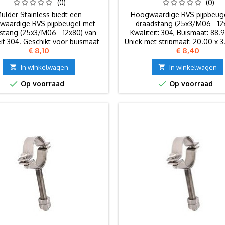
(0)
(0)
ulder Stainless biedt een
Hoogwaardige RVS pijpbeug
waardige RVS pijpbeugel met
draadstang (25x3/M06 - 12
stang (25x3/M06 - 12x80) van
Kwaliteit: 304, Buismaat: 88
eit 304. Geschikt voor buismaat
Uniek met stripmaat: 20.00 x 
Prijs
Prijs
€ 8,10
€ 8,40
 mm en stripmaat 20.00 x 3.00
mm.

In winkelwagen

In winkelwagen


Op voorraad
Op voorraad