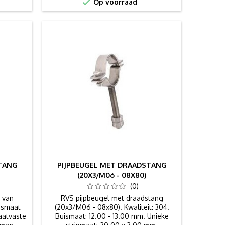

Op voorraad
STANG
PIJPBEUGEL MET DRAADSTANG
(20X3/M06 - 08X80)
(0)
 van
RVS pijpbeugel met draadstang
ismaat
(20x3/M06 - 08x80). Kwaliteit: 304.
aatvaste
Buismaat: 12.00 - 13.00 mm. Unieke