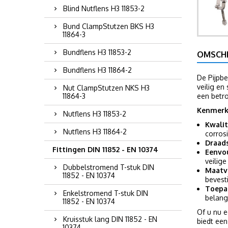
Blind Nutflens H3 11853-2
Bund ClampStutzen BKS H3
11864-3
Bundflens H3 11853-2
OMSCHR
Bundflens H3 11864-2
De Pijpb
veilig en
Nut ClampStutzen NKS H3
11864-3
een betr
Kenmerk
Nutflens H3 11853-2
Kwalit
Nutflens H3 11864-2
corros
Draad
Fittingen DIN 11852 - EN 10374
Eenvou
veilige
Dubbelstromend T-stuk DIN
Maatv
11852 - EN 10374
bevest
Toepa
Enkelstromend T-stuk DIN
belang 
11852 - EN 10374
Of u nu e
Kruisstuk lang DIN 11852 - EN
biedt ee
10374