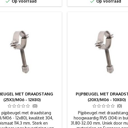


Op voorraad
Op voorraad
PBEUGEL MET DRAADSTANG
PIJPBEUGEL MET DRAAD
(25X3/M06 - 12X80)
(20X3/M06 - 10X80)
(0)
(0)
 pijpbeugel met draadstang
Pijpbeugel met draadstang
3/M06 - 12x80), kwaliteit 304,
hoogwaardig RVS (304) in bu
uismaat 114.3 mm. Sterk en
31.80-32.00 mm. Uniek door m