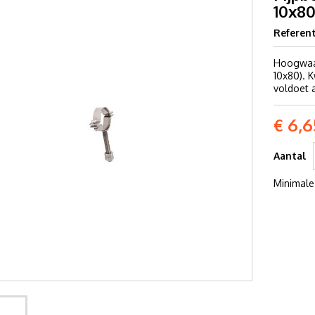
10x80
Referent
Hoogwaar
10x80). K
voldoet 
€ 6,6
Aantal
Minimale