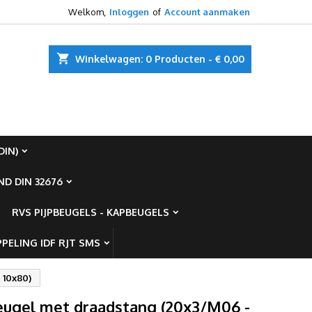
Welkom,
Inloggen
of
Account aanmaken
×
×
×
shopping_cart
Winkelwagen:
0
Producten - € 0,00
ist
)
DIN)
)
D DIN 32676
RVS PIJPBEUGELS - KAPBEUGELS
PELING IDF RJT SMS
 10x80)
eugel met draadstang (20x3/M06 -