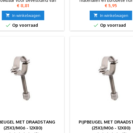
ouwbaar voor bevestiging van
materialen en Europese no
Prijs
Prijs
€ 8,81
€ 5,95
pijpen.

In winkelwagen

In winkelwagen


Op voorraad
Op voorraad
PBEUGEL MET DRAADSTANG
PIJPBEUGEL MET DRAAD
(25X3/M06 - 12X80)
(25X3/M06 - 12X80)