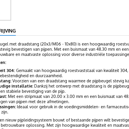
IJVING
eugel met draadstang (20x3/M06 - 10x80) is een hoogwaardig roestva
 stevig bevestigen van pijpen. Met een buismaat van 48.30 mm en een
ouwbare en maatvaste oplossing voor diverse industriële toepassinge
en:
eit 304:
Gemaakt van hoogwaardig roestvaststaal van kwaliteit 304, 
iebestendigheid en duurzaamheid.
stang:
Voorzien van een draadstang waarmee de pijpbeugel stevig ka
dige installatie:
Dankzij het ontwerp met draadstang is de pijpbeuge
 en stabiele bevestiging van de pijp.
ast:
Met een stripmaat van 20.00 x 3.00 mm en een buismaat van 48.3
igen van pijpen met deze afmetingen.
ssingen:
Ideaal voor gebruik in de voedingsmiddelen- en farmaceutisch
zijn.
en nieuw pijpleidingsysteem bouwt of bestaande pijpen wilt bevesti
n betrouwbare oplossing. Met zijn hoogwaardige kwaliteit en maatva