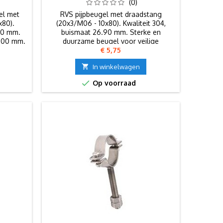
(0)
el met
RVS pijpbeugel met draadstang
x80).
(20x3/M06 - 10x80). Kwaliteit 304,
.90 mm.
buismaat 26.90 mm. Sterke en
3.00 mm.
duurzame beugel voor veilige
Prijs
€ 5,75
bevestiging van pijpen.

In winkelwagen

Op voorraad