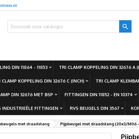
inless.nl
oevoegen aan Verlanglijst
title))
nloggen

oet ingelogd zijn om producten in uw verlanglijst op te slaan.
abel))
add_circle_outline
Create new l
((cancelText))
((loginText)
ING DIN 11864 - 11853
TRI CLAMP KOPPELING DIN 32676 A (
((cancelText))
((createText)
I CLAMP KOPPELING DIN 32676 C (INCH)
TRI CLAMP KLEMBAN
LAMP DIN 32676 MET BSP
FITTINGEN DIN 11852 - EN 10374
 INDUSTRIEËLE FITTINGEN
RVS BEUGELS DIN 3567
KOP
jpbeugels met draadstang
Pijpbeugel met draadstang (20x3/M06 -
Pijpb