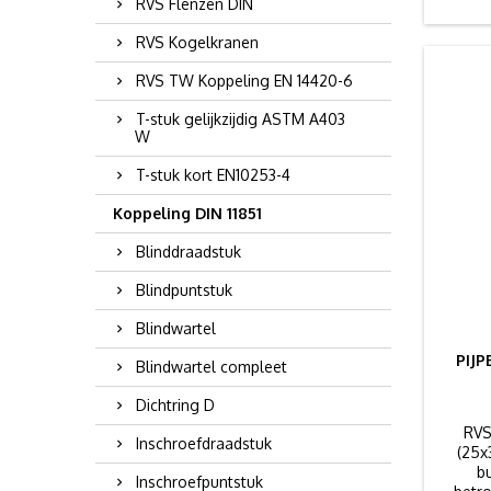
RVS Flenzen DIN
RVS Kogelkranen
RVS TW Koppeling EN 14420-6
T-stuk gelijkzijdig ASTM A403
W
T-stuk kort EN10253-4
Koppeling DIN 11851
Blinddraadstuk
Blindpuntstuk
Blindwartel
PIJ
Blindwartel compleet
Dichtring D
RVS
Inschroefdraadstuk
(25x
b
Inschroefpuntstuk