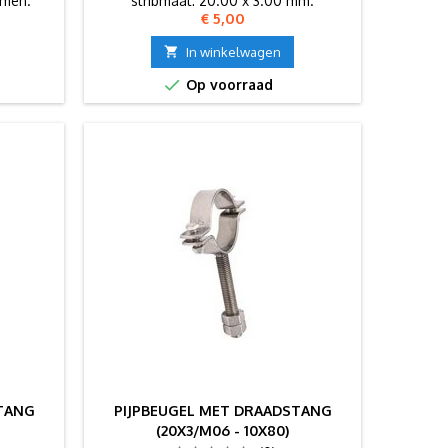
rmen.
stripmaat: 20.00 x 3.00 mm.
Prijs
€ 5,00
Betrouwbare leverancier voor
voedingsmiddelen- en farmaceutische

In winkelwagen
industrie.

Op voorraad
STANG
PIJPBEUGEL MET DRAADSTANG
(20X3/M06 - 10X80)