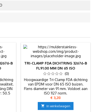
SO
32676-B
TRI-CLAMP FDA DICHTRING 32676-B
O
FL91.00 MM DN 65 ISO
(0)
ichtring
Hoogwaardige Tri-Clamp FDA dichtring
waliteit.
van EPDM voor DN 65 ISO buizen.
ling DIN
Flens diameter van 91 mm. Voldoet aan
r: 50.5
ISO 1127 norm.
Prijs
€ 3,28

In winkelwagen