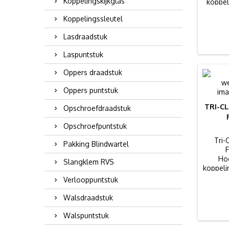
Koppelingskijkglas
koppel
farmace
Koppelingssleutel
Lasdraadstuk
Laspuntstuk
Oppers draadstuk
Oppers puntstuk
TRI-C
Opschroefdraadstuk
Opschroefpuntstuk
Tri-
Pakking Blindwartel
Ho
Slangklem RVS
koppeli
Verlooppuntstuk
Walsdraadstuk
Walspuntstuk