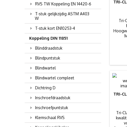
TRI-C
RVS TW Koppeling EN 14420-6
T-stuk gelijkzijdig ASTM A403
W
Tri-
T-stuk kort EN10253-4
Hoogwa
M
Koppeling DIN 11851
voedin
Blinddraadstuk
Blindpuntstuk
Blindwartel
Blindwartel compleet
Dichtring D
TRI-C
Inschroefdraadstuk
Inschroefpuntstuk
Tri-C
Klemschaal RVS
kwalit
v