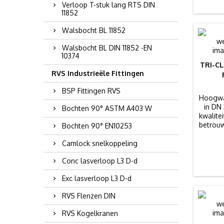
Verloop T-stuk lang RTS DIN
11852
Walsbocht BL 11852
Walsbocht BL DIN 11852 -EN
10374
TRI-C
RVS Industrieële Fittingen
BSP Fittingen RVS
Hoogwaa
in DN
Bochten 90° ASTM A403 W
kwalite
betrouw
Bochten 90° EN10253
afmet
Camlock snelkoppeling
Conc lasverloop L3 D-d
Exc lasverloop L3 D-d
RVS Flenzen DIN
RVS Kogelkranen