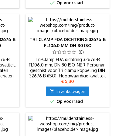

Op voorraad
32676-B
TRI-CLAMP FDA DICHTRING 32676-B
O
FL106.0 MM DN 80 ISO
(0)
676-B
Tri-Clamp FDA dichtring 32676-B
waliteit.
FL106.0 mm, DN 80 ISO, NBR-Perbunan,
alen
geschikt voor Tri clamp koppeling DIN
erialen
32676 B (ISO). Hoogwaardige kwaliteit
Prijs
€ 5,30
n.
en maatvast.

In winkelwagen

Op voorraad