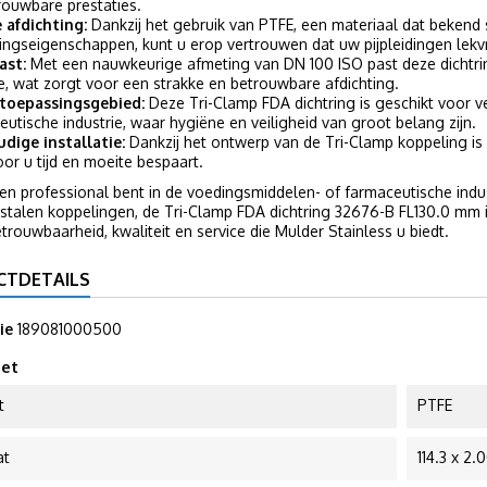
rouwbare prestaties.
e afdichting:
Dankzij het gebruik van PTFE, een materiaal dat bekend 
ingseigenschappen, kunt u erop vertrouwen dat uw pijpleidingen lekvrij
ast:
Met een nauwkeurige afmeting van DN 100 ISO past deze dichtrin
e, wat zorgt voor een strakke en betrouwbare afdichting.
toepassingsgebied:
Deze Tri-Clamp FDA dichtring is geschikt voor v
eutische industrie, waar hygiëne en veiligheid van groot belang zijn.
dige installatie:
Dankzij het ontwerp van de Tri-Clamp koppeling is d
or u tijd en moeite bespaart.
een professional bent in de voedingsmiddelen- of farmaceutische in
stalen koppelingen, de Tri-Clamp FDA dichtring 32676-B FL130.0 mm i
trouwbaarheid, kwaliteit en service die Mulder Stainless u biedt.
CTDETAILS
ie
189081000500
et
t
PTFE
at
114.3 x 2