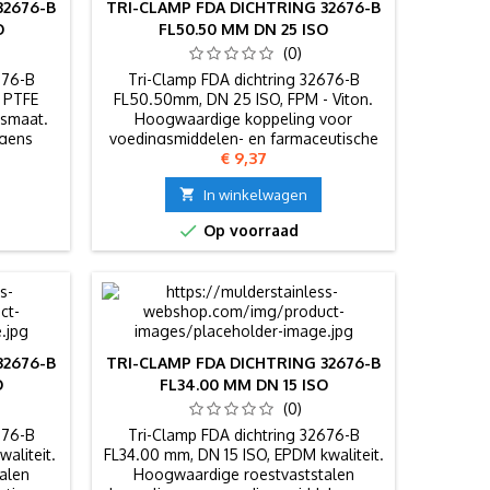
32676-B
TRI-CLAMP FDA DICHTRING 32676-B
O
FL50.50 MM DN 25 ISO
(0)
676-B
Tri-Clamp FDA dichtring 32676-B
 PTFE
FL50.50mm, DN 25 ISO, FPM - Viton.
ismaat.
Hoogwaardige koppeling voor
lgens
voedingsmiddelen- en farmaceutische
Prijs
€ 9,37
industrie.

In winkelwagen

Op voorraad
32676-B
TRI-CLAMP FDA DICHTRING 32676-B
O
FL34.00 MM DN 15 ISO
(0)
676-B
Tri-Clamp FDA dichtring 32676-B
aliteit.
FL34.00 mm, DN 15 ISO, EPDM kwaliteit.
alen
Hoogwaardige roestvaststalen