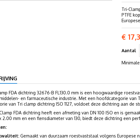
Tri-Clam
PTFE kop
Europese
€ 17,
Aantal
Minimale
IJVING
lamp FDA dichtring 32676-B FL130.0 mm is een hoogwaardige roestvas
iddelen- en farmaceutische industrie. Met een hoofdcategorie van T
rie van Tri clamp dichtring ISO 1127, voldoet deze dichtring aan de 
-Clamp FDA dichtring heeft een afmeting van DN 100 ISO en is gemaa
 x 2.00 mm en een flensdiameter van 130, biedt deze dichtring een per
en:
waliteit:
Gemaakt van duurzaam roestvaststaal volgens Europese no