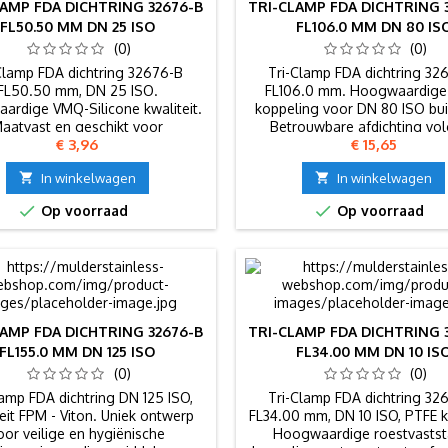
LAMP FDA DICHTRING 32676-B
TRI-CLAMP FDA DICHTRING 
FL50.50 MM DN 25 ISO
FL106.0 MM DN 80 IS
(0)
(0)
Clamp FDA dichtring 32676-B
Tri-Clamp FDA dichtring 32
FL50.50 mm, DN 25 ISO.
FL106.0 mm. Hoogwaardige
ardige VMQ-Silicone kwaliteit.
koppeling voor DN 80 ISO bu
aatvast en geschikt voor
Betrouwbare afdichting vo
Prijs
Prijs
€ 3,96
€ 15,65
gsmiddelen- en farmaceutische
Europese normen.
industrie.

In winkelwagen

In winkelwagen


Op voorraad
Op voorraad
LAMP FDA DICHTRING 32676-B
TRI-CLAMP FDA DICHTRING 
FL155.0 MM DN 125 ISO
FL34.00 MM DN 10 IS
(0)
(0)
lamp FDA dichtring DN 125 ISO,
Tri-Clamp FDA dichtring 32
eit FPM - Viton. Uniek ontwerp
FL34.00 mm, DN 10 ISO, PTFE kw
oor veilige en hygiënische
Hoogwaardige roestvastst