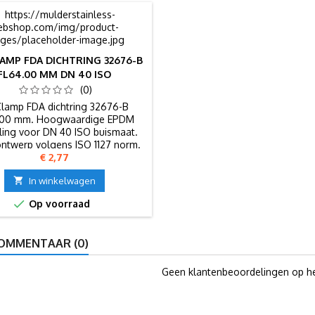
LAMP FDA DICHTRING 32676-B
FL64.00 MM DN 40 ISO
(0)
Clamp FDA dichtring 32676-B
.00 mm. Hoogwaardige EPDM
ling voor DN 40 ISO buismaat.
ontwerp volgens ISO 1127 norm.
Prijs
€ 2,77

In winkelwagen

Op voorraad
OMMENTAAR (0)
Geen klantenbeoordelingen op h