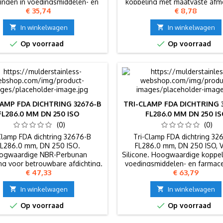
ingen in voedingsmiddelen- en
koppeling met maatvaste afm
Prijs
Prijs
€ 35,74
€ 8,78
utische industrie. Diameter: 155
en Europese normen.
mm.

In winkelwagen

In winkelwagen


Op voorraad
Op voorraad
LAMP FDA DICHTRING 32676-B
TRI-CLAMP FDA DICHTRING 
FL286.0 MM DN 250 ISO
FL286.0 MM DN 250 I
(0)
(0)
Clamp FDA dichtring 32676-B
Tri-Clamp FDA dichtring 32
FL286.0 mm, DN 250 ISO.
FL286.0 mm, DN 250 ISO, 
ogwaardige NBR-Perbunan
Silicone. Hoogwaardige koppel
ng voor betrouwbare afdichting.
voedingsmiddelen- en farmace
Prijs
Prijs
€ 47,33
€ 63,79
industrie. Maatvast en vol
Europese normen.

In winkelwagen

In winkelwagen


Op voorraad
Op voorraad