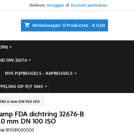
Welkom,
Inloggen
of
Account aanmaken
×
×
×
shopping_cart
Winkelwagen:
0
Producten - € 0,00
ist
DIN)
)
D DIN 32676
)
RVS PIJPBEUGELS - KAPBEUGELS
PELING IDF RJT SMS
L130.0 mm DN 100 ISO
lamp FDA dichtring 32676-B
.0 mm DN 100 ISO
ie
189081000500