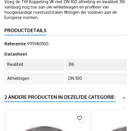
Voeg de TW Koppeling VK met DN 100 afmeting en kwaliteit 316
vandaag nog toe aan uw winkelwagen en profiteer van
hoogwaardige roestvaststalen fittingen die voldoen aan de
Europese normen.
PRODUCTDETAILS
Referentie
999VK0100
Datasheet
Kwaliteit
316
Afmetingen
DN 100
2 ANDERE PRODUCTEN IN DEZELFDE CATEGORIE:
>
<
favorite_border