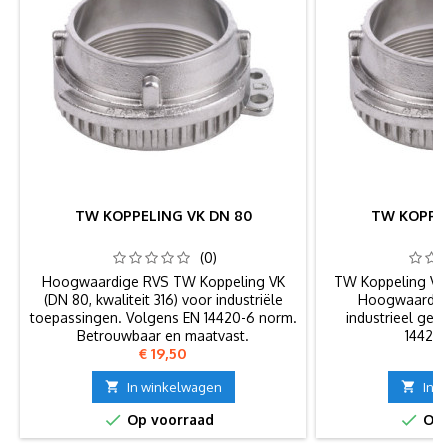
TW KOPPELING VK DN 80
TW KOPPEL
(0)
Hoogwaardige RVS TW Koppeling VK
TW Koppeling VK, 
(DN 80, kwaliteit 316) voor industriële
Hoogwaardige
toepassingen. Volgens EN 14420-6 norm.
industrieel geb
Betrouwbaar en maatvast.
14420
Prijs
Pr
€ 19,50
€

In winkelwagen

In 


Op voorraad
Op 