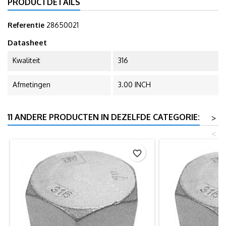
PRODUCTDETAILS
Referentie
28650021
Datasheet
Kwaliteit
316
Afmetingen
3.00 INCH
11 ANDERE PRODUCTEN IN DEZELFDE CATEGORIE:
>
<
favorite_border