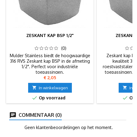
ZESKANT KAP BSP 1/2"
ZESKANT K
(0)
Mulder Stainless biedt de hoogwaardige
Zeskant kap BSP,
316 RVS Zeskant kap BSP in de afmeting
kwaliteit 3
1/2". Perfect voor industriële
roestvaststalen fi
toepassingen.
toepassingen. 
Prijs
P
€ 2,05
€
Europe

In winkelwagen

In 


Op voorraad
Op 
COMMENTAAR (0)
Geen klantenbeoordelingen op het moment.