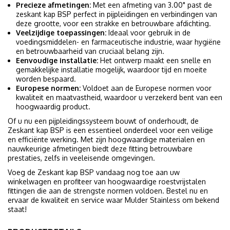
Precieze afmetingen:
Met een afmeting van 3.00" past de
zeskant kap BSP perfect in pijpleidingen en verbindingen van
deze grootte, voor een strakke en betrouwbare afdichting.
Veelzijdige toepassingen:
Ideaal voor gebruik in de
voedingsmiddelen- en farmaceutische industrie, waar hygiëne
en betrouwbaarheid van cruciaal belang zijn.
Eenvoudige installatie:
Het ontwerp maakt een snelle en
gemakkelijke installatie mogelijk, waardoor tijd en moeite
worden bespaard.
Europese normen:
Voldoet aan de Europese normen voor
kwaliteit en maatvastheid, waardoor u verzekerd bent van een
hoogwaardig product.
Of u nu een pijpleidingssysteem bouwt of onderhoudt, de
Zeskant kap BSP is een essentieel onderdeel voor een veilige
en efficiënte werking. Met zijn hoogwaardige materialen en
nauwkeurige afmetingen biedt deze fitting betrouwbare
prestaties, zelfs in veeleisende omgevingen.
Voeg de Zeskant kap BSP vandaag nog toe aan uw
winkelwagen en profiteer van hoogwaardige roestvrijstalen
fittingen die aan de strengste normen voldoen. Bestel nu en
ervaar de kwaliteit en service waar Mulder Stainless om bekend
staat!