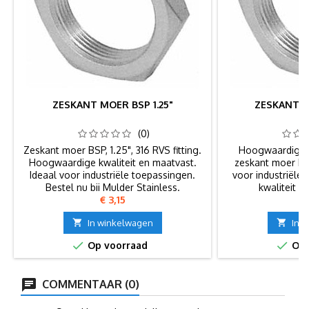
ZESKANT MOER BSP 1.25"
ZESKANT M
(0)
Zeskant moer BSP, 1.25", 316 RVS fitting.
Hoogwaardige 3
Hoogwaardige kwaliteit en maatvast.
zeskant moer BS
Ideaal voor industriële toepassingen.
voor industriële
Bestel nu bij Mulder Stainless.
kwaliteit e
Prijs
Pr
€ 3,15
€

In winkelwagen

In 


Op voorraad
Op 
COMMENTAAR (0)