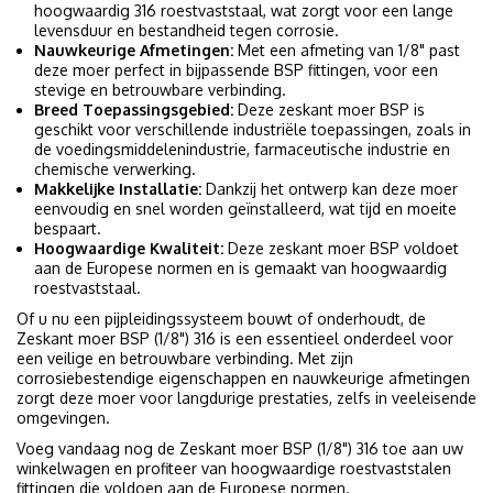
hoogwaardig 316 roestvaststaal, wat zorgt voor een lange
levensduur en bestandheid tegen corrosie.
Nauwkeurige Afmetingen:
Met een afmeting van 1/8" past
deze moer perfect in bijpassende BSP fittingen, voor een
stevige en betrouwbare verbinding.
Breed Toepassingsgebied:
Deze zeskant moer BSP is
geschikt voor verschillende industriële toepassingen, zoals in
de voedingsmiddelenindustrie, farmaceutische industrie en
chemische verwerking.
Makkelijke Installatie:
Dankzij het ontwerp kan deze moer
eenvoudig en snel worden geïnstalleerd, wat tijd en moeite
bespaart.
Hoogwaardige Kwaliteit:
Deze zeskant moer BSP voldoet
aan de Europese normen en is gemaakt van hoogwaardig
roestvaststaal.
Of u nu een pijpleidingssysteem bouwt of onderhoudt, de
Zeskant moer BSP (1/8") 316 is een essentieel onderdeel voor
een veilige en betrouwbare verbinding. Met zijn
corrosiebestendige eigenschappen en nauwkeurige afmetingen
zorgt deze moer voor langdurige prestaties, zelfs in veeleisende
omgevingen.
Voeg vandaag nog de Zeskant moer BSP (1/8") 316 toe aan uw
winkelwagen en profiteer van hoogwaardige roestvaststalen
fittingen die voldoen aan de Europese normen.