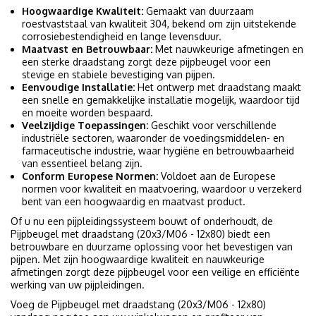
Hoogwaardige Kwaliteit:
Gemaakt van duurzaam
roestvaststaal van kwaliteit 304, bekend om zijn uitstekende
corrosiebestendigheid en lange levensduur.
Maatvast en Betrouwbaar:
Met nauwkeurige afmetingen en
een sterke draadstang zorgt deze pijpbeugel voor een
stevige en stabiele bevestiging van pijpen.
Eenvoudige Installatie:
Het ontwerp met draadstang maakt
een snelle en gemakkelijke installatie mogelijk, waardoor tijd
en moeite worden bespaard.
Veelzijdige Toepassingen:
Geschikt voor verschillende
industriële sectoren, waaronder de voedingsmiddelen- en
farmaceutische industrie, waar hygiëne en betrouwbaarheid
van essentieel belang zijn.
Conform Europese Normen:
Voldoet aan de Europese
normen voor kwaliteit en maatvoering, waardoor u verzekerd
bent van een hoogwaardig en maatvast product.
Of u nu een pijpleidingssysteem bouwt of onderhoudt, de
Pijpbeugel met draadstang (20x3/M06 - 12x80) biedt een
betrouwbare en duurzame oplossing voor het bevestigen van
pijpen. Met zijn hoogwaardige kwaliteit en nauwkeurige
afmetingen zorgt deze pijpbeugel voor een veilige en efficiënte
werking van uw pijpleidingen.
Voeg de Pijpbeugel met draadstang (20x3/M06 - 12x80)