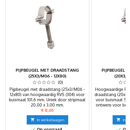
PIJPBEUGEL MET DRAADSTANG
PIJPBEUGEL 
(25X3/M06 - 12X80)
(20X3/M
(0)
Pijpbeugel met draadstang (25x3/M06 -
Hoogwaardige RVS
12x80) van hoogwaardig RVS (304) voor
draadstang (20x3/
buismaat 101.6 mm. Uniek door stripmaat
voor buismaat 52
20.00 x 3.00 mm.
ontwerp voor bet
Prijs
Pr
€ 8,65
€

In winkelwagen

In 


Op voorraad
Op 