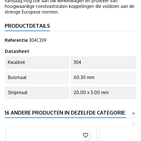
vandaag nog toe aan uw winkelwagen en profiteer van
hoogwaardige roestvaststalen koppelingen die voldoen aan de
strenge Europese normen.
PRODUCTDETAILS
Referentie
304C339
Datasheet
Kwaliteit
304
Buismaat
60.30 mm
Stripmaat
20.00 x 3.00 mm
16 ANDERE PRODUCTEN IN DEZELFDE CATEGORIE:
>
<
favorite_border