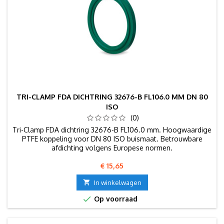
TRI-CLAMP FDA DICHTRING 32676-B FL106.0 MM DN 80
ISO
(0)
Tri-Clamp FDA dichtring 32676-B FL106.0 mm. Hoogwaardige
PTFE koppeling voor DN 80 ISO buismaat. Betrouwbare
afdichting volgens Europese normen.
Prijs
€ 15,65

In winkelwagen

Op voorraad