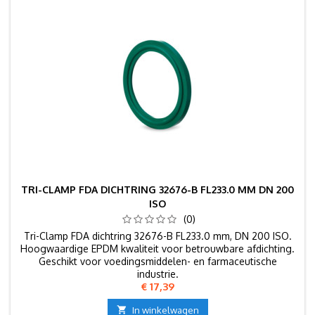
TRI-CLAMP FDA DICHTRING 32676-B FL233.0 MM DN 200
ISO
(0)
Tri-Clamp FDA dichtring 32676-B FL233.0 mm, DN 200 ISO.
Hoogwaardige EPDM kwaliteit voor betrouwbare afdichting.
Geschikt voor voedingsmiddelen- en farmaceutische
industrie.
Prijs
€ 17,39

In winkelwagen