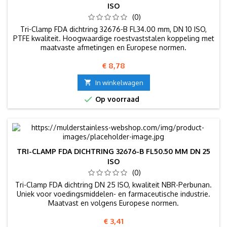
ISO
(0)
Tri-Clamp FDA dichtring 32676-B FL34.00 mm, DN 10 ISO,
PTFE kwaliteit. Hoogwaardige roestvaststalen koppeling met
maatvaste afmetingen en Europese normen.
Prijs
€ 8,78

In winkelwagen

Op voorraad
TRI-CLAMP FDA DICHTRING 32676-B FL50.50 MM DN 25
ISO
(0)
Tri-Clamp FDA dichtring DN 25 ISO, kwaliteit NBR-Perbunan.
Uniek voor voedingsmiddelen- en farmaceutische industrie.
Maatvast en volgens Europese normen.
Prijs
€ 3,41