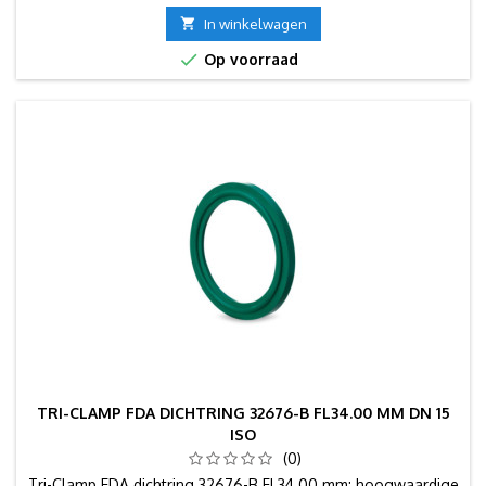

In winkelwagen

Op voorraad
TRI-CLAMP FDA DICHTRING 32676-B FL34.00 MM DN 15
ISO
(0)
Tri-Clamp FDA dichtring 32676-B FL34.00 mm: hoogwaardige