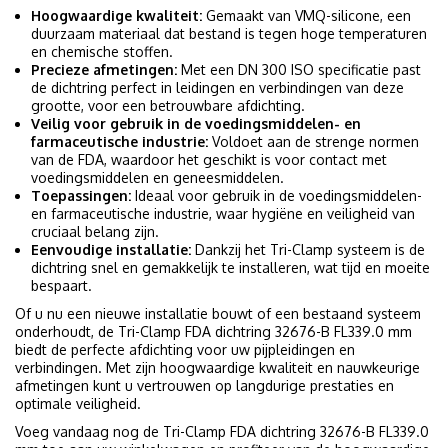
Hoogwaardige kwaliteit:
Gemaakt van VMQ-silicone, een
duurzaam materiaal dat bestand is tegen hoge temperaturen
en chemische stoffen.
Precieze afmetingen:
Met een DN 300 ISO specificatie past
de dichtring perfect in leidingen en verbindingen van deze
grootte, voor een betrouwbare afdichting.
Veilig voor gebruik in de voedingsmiddelen- en
farmaceutische industrie:
Voldoet aan de strenge normen
van de FDA, waardoor het geschikt is voor contact met
voedingsmiddelen en geneesmiddelen.
Toepassingen:
Ideaal voor gebruik in de voedingsmiddelen-
en farmaceutische industrie, waar hygiëne en veiligheid van
cruciaal belang zijn.
Eenvoudige installatie:
Dankzij het Tri-Clamp systeem is de
dichtring snel en gemakkelijk te installeren, wat tijd en moeite
bespaart.
Of u nu een nieuwe installatie bouwt of een bestaand systeem
onderhoudt, de Tri-Clamp FDA dichtring 32676-B FL339.0 mm
biedt de perfecte afdichting voor uw pijpleidingen en
verbindingen. Met zijn hoogwaardige kwaliteit en nauwkeurige
afmetingen kunt u vertrouwen op langdurige prestaties en
optimale veiligheid.
Voeg vandaag nog de Tri-Clamp FDA dichtring 32676-B FL339.0