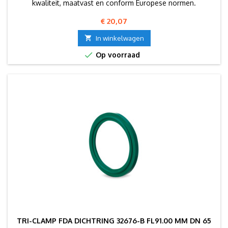
kwaliteit, maatvast en conform Europese normen.
Prijs
€ 20,07

In winkelwagen

Op voorraad
TRI-CLAMP FDA DICHTRING 32676-B FL91.00 MM DN 65