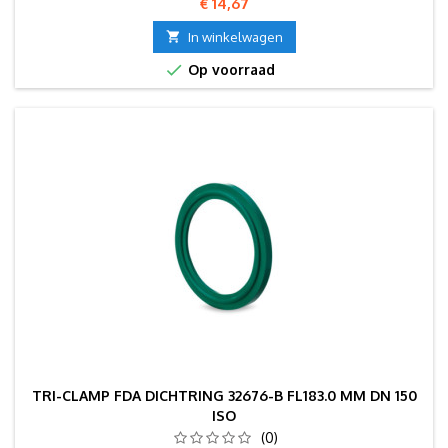
Prijs
€ 14,67

In winkelwagen

Op voorraad
TRI-CLAMP FDA DICHTRING 32676-B FL183.0 MM DN 150
ISO
(0)