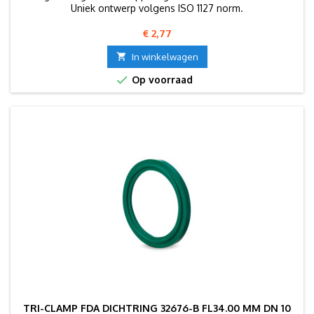
Uniek ontwerp volgens ISO 1127 norm.
Prijs
€ 2,77

In winkelwagen

Op voorraad
TRI-CLAMP FDA DICHTRING 32676-B FL34.00 MM DN 10