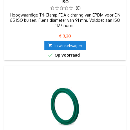
ISO
(0)
Hoogwaardige Tri-Clamp FDA dichtring van EPDM voor DN
65 ISO buizen. Flens diameter van 91 mm. Voldoet aan ISO
1127 norm.
Prijs
€ 3,28

In winkelwagen

Op voorraad