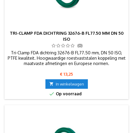
TRI-CLAMP FDA DICHTRING 32676-B FL77.50 MM DN 50
ISO
(0)
Tri-Clamp FDA dichtring 32676-B FL77.50 mm, DN 50 ISO,
PTFE kwaliteit. Hoogwaardige roestvaststalen koppeling met
maatvaste afmetingen en Europese normen.
Prijs
€ 13,25

In winkelwagen

Op voorraad