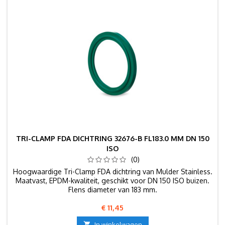
TRI-CLAMP FDA DICHTRING 32676-B FL183.0 MM DN 150
ISO
(0)
Hoogwaardige Tri-Clamp FDA dichtring van Mulder Stainless.
Maatvast, EPDM-kwaliteit, geschikt voor DN 150 ISO buizen.
Flens diameter van 183 mm.
Prijs
€ 11,45

In winkelwagen