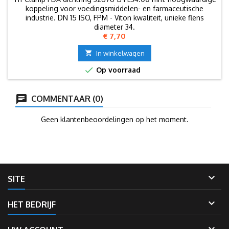
koppeling voor voedingsmiddelen- en farmaceutische
industrie. DN 15 ISO, FPM - Viton kwaliteit, unieke flens
diameter 34.
Prijs
€ 7,70

In winkelwagen

Op voorraad
COMMENTAAR (0)
Geen klantenbeoordelingen op het moment.

SITE

HET BEDRIJF
