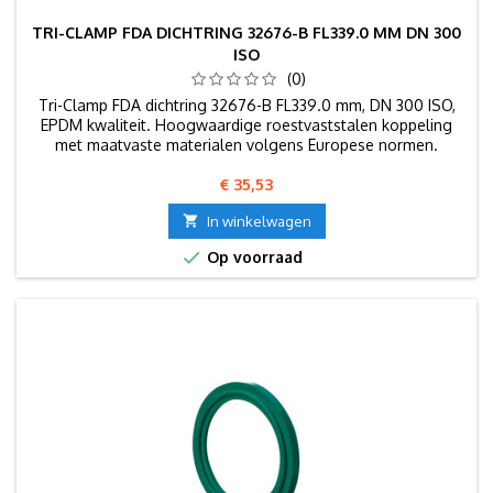
TRI-CLAMP FDA DICHTRING 32676-B FL339.0 MM DN 300
ISO
(0)
Tri-Clamp FDA dichtring 32676-B FL339.0 mm, DN 300 ISO,
EPDM kwaliteit. Hoogwaardige roestvaststalen koppeling
met maatvaste materialen volgens Europese normen.
Prijs
€ 35,53

In winkelwagen

Op voorraad