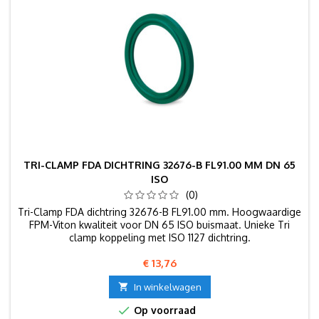
TRI-CLAMP FDA DICHTRING 32676-B FL91.00 MM DN 65
ISO
(0)
Tri-Clamp FDA dichtring 32676-B FL91.00 mm. Hoogwaardige
FPM-Viton kwaliteit voor DN 65 ISO buismaat. Unieke Tri
clamp koppeling met ISO 1127 dichtring.
Prijs
€ 13,76

In winkelwagen

Op voorraad