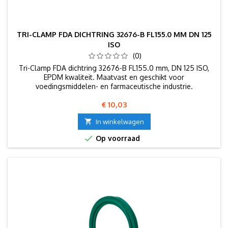
TRI-CLAMP FDA DICHTRING 32676-B FL155.0 MM DN 125
ISO
(0)
Tri-Clamp FDA dichtring 32676-B FL155.0 mm, DN 125 ISO,
EPDM kwaliteit. Maatvast en geschikt voor
voedingsmiddelen- en farmaceutische industrie.
Prijs
€ 10,03

In winkelwagen

Op voorraad