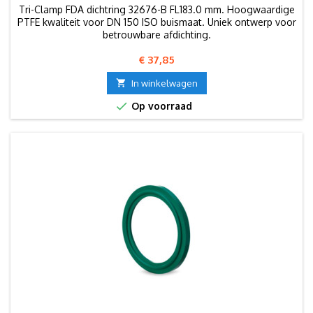
Tri-Clamp FDA dichtring 32676-B FL183.0 mm. Hoogwaardige
PTFE kwaliteit voor DN 150 ISO buismaat. Uniek ontwerp voor
betrouwbare afdichting.
Prijs
€ 37,85

In winkelwagen

Op voorraad